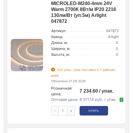
MICROLED-M240-4mm 24V
Warm 2700К 8Вт/м IP20 2216
130лм/Вт (уп.5м) Arlight
047872
Артикул:
047872
Бренд:
Arlight
Длина, м:
0.
Ширина, м:
0.
Высота, м:
0.
530 упак., срок поставки 5-7 рабочих
дней
Обновлено 01.08.2026
Розничная
7 234.60 / упак.
цена:
Оптовая цена:
6 511.14 руб. / упак.
!
-
+
КУПИТЬ