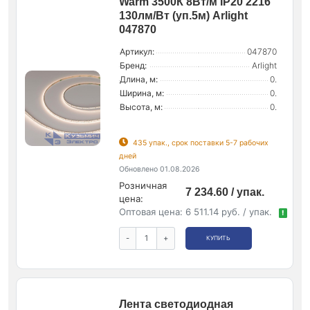
Warm 3500К 8Вт/м IP20 2216
130лм/Вт (уп.5м) Arlight
047870
Артикул:
047870
Бренд:
Arlight
Длина, м:
0.
Ширина, м:
0.
Высота, м:
0.
435 упак., срок поставки 5-7 рабочих
дней
Обновлено 01.08.2026
Розничная
7 234.60 / упак.
цена:
Оптовая цена:
6 511.14 руб. / упак.
!
-
+
КУПИТЬ
Лента светодиодная