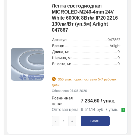
Лента светодиодная
MICROLED-M240-4mm 24V
White 6000К 8Вт/м IP20 2216
130лм/Вт (уп.5м) Arlight
047867
Артикул:
047867
Бренд:
Arlight
Длина, м:
0.
Ширина, м:
0.
Высота, м:
0.
355 упак., срок поставки 5-7 рабочих
дней
Обновлено 01.08.2026
Розничная
7 234.60 / упак.
цена:
Оптовая цена:
6 511.14 руб. / упак.
!
-
+
КУПИТЬ