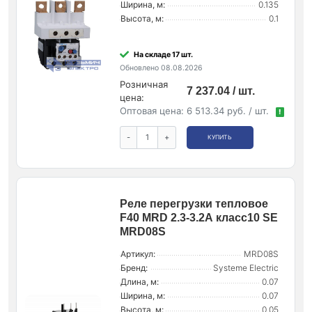
Ширина, м:
0.135
Высота, м:
0.1
На складе 17 шт.
Обновлено 08.08.2026
Розничная
7 237.04 / шт.
цена:
Оптовая цена:
6 513.34 руб. / шт.
!
-
+
КУПИТЬ
Реле перегрузки тепловое
F40 MRD 2.3-3.2А класс10 SE
MRD08S
Артикул:
MRD08S
Бренд:
Systeme Electric
Длина, м:
0.07
Ширина, м:
0.07
Высота, м:
0.05