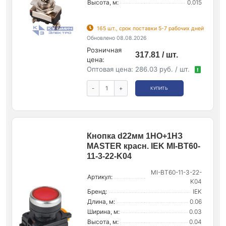
Высота, м:
0.015
165 шт., срок поставки 5-7 рабочих дней
Обновлено 08.08.2026
Розничная
317.81 / шт.
цена:
Оптовая цена:
286.03 руб. / шт.
!
-
+
КУПИТЬ
Кнопка d22мм 1НО+1НЗ
MASTER красн. IEK MI-BT60-
11-3-22-K04
MI-BT60-11-3-22-
Артикул:
K04
Бренд:
IEK
Длина, м:
0.06
Ширина, м:
0.03
Высота, м:
0.04