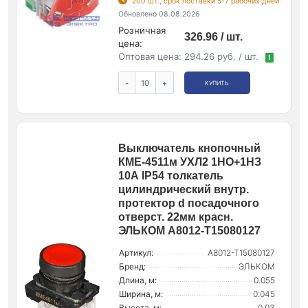
200 шт., срок поставки 5-7 рабочих дней
Обновлено 08.08.2026
Розничная
326.96 / шт.
цена:
Оптовая цена:
294.26 руб. / шт.
!
-
+
КУПИТЬ
Выключатель кнопочный
КМЕ-4511м УХЛ2 1НО+1НЗ
10А IP54 толкатель
цилиндрический внутр.
протектор d посадочного
отверст. 22мм красн.
ЭЛЬКОМ A8012-T15080127
Артикул:
A8012-T15080127
Бренд:
ЭЛЬКОМ
Длина, м:
0.055
Ширина, м:
0.045
Высота, м:
0.03