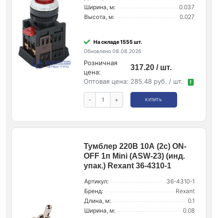
Ширина, м:
0.037
Высота, м:
0.027
На складе 1555 шт.
Обновлено 08.08.2026
Розничная
317.20 / шт.
цена:
Оптовая цена:
285.48 руб. / шт.
!
-
+
КУПИТЬ
Тумблер 220В 10А (2c) ON-
OFF 1п Mini (ASW-23) (инд.
упак.) Rexant 36-4310-1
Артикул:
36-4310-1
Бренд:
Rexant
Длина, м:
0.1
Ширина, м:
0.08