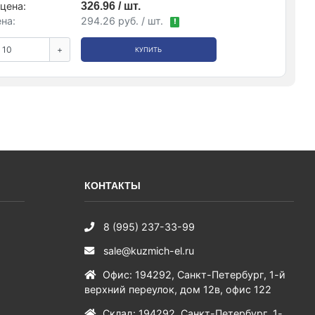
цена:
326.96 / шт.
на:
294.26 руб. / шт.
!
+
КУПИТЬ
КОНТАКТЫ
8 (995) 237-33-99
sale@kuzmich-el.ru
Офис
:
194292
,
Санкт-Петербург
,
1-й
верхний переулок, дом 12в, офис 122
Склад
:
194292
,
Санкт-Петербург
,
1-