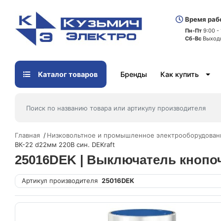
Время раб
Пн-Пт
9:00 -
Сб-Вс
Выход
Каталог товаров
Бренды
Как купить
Главная
Низковольтное и промышленное электрооборудован
ВК-22 d22мм 220В син. DEKraft
25016DEK | Выключатель кнопоч
Артикул производителя
25016DEK