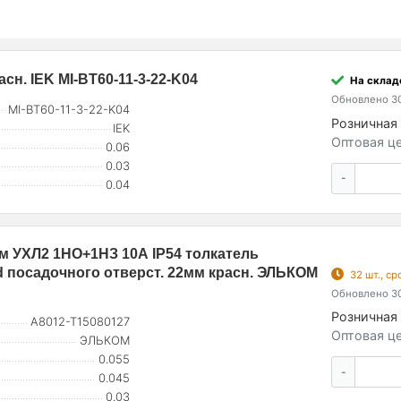
н. IEK MI-BT60-11-3-22-K04
На склад
Обновлено 30
MI-BT60-11-3-22-K04
Розничная 
IEK
Оптовая це
0.06
0.03
-
0.04
 УХЛ2 1НО+1НЗ 10А IP54 толкатель
d посадочного отверст. 22мм красн. ЭЛЬКОМ
32 шт., с
Обновлено 30
Розничная 
A8012-T15080127
Оптовая це
ЭЛЬКОМ
0.055
-
0.045
0.03