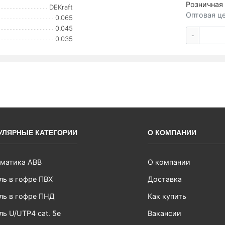
Розничная 
DEKraft
Оптовая це
0.065
0.045
-
0.035
УЛЯРНЫЕ КАТЕГОРИИ
О КОМПАНИИ
матика ABB
О компании
ль в гофре ПВХ
Доставка
ль в гофре ПНД
Как купить
ль U/UTP4 cat. 5e
Вакансии