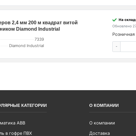
На склад
еров 2,4 мм 200 м квадрат витой
Обновлено 27
ком Diamond Industrial
Розничная 
7339
Diamond Industrial
-
УЛЯРНЫЕ КАТЕГОРИИ
О КОМПАНИИ
матика ABB
О компании
ль в гофре ПВХ
Доставка