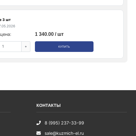
е 3 шт
.05.2026
цена:
1 340.00 / шт
+
КУПИТЬ
КОНТАКТЫ
8 (995) 237-33-99
sale@kuzmich-el.ru