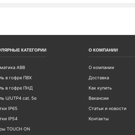
УЛЯРНЫЕ КАТЕГОРИИ
О КОМПАНИИ
матика ABB
О компании
ль в гофре ПВХ
Доставка
ль в гофре ПНД
Как купить
ль U/UTP4 cat. 5e
Вакансии
тки IP65
Статьи и новости
тки IP54
Контакты
ары TOUCH ON