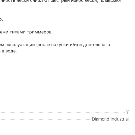
чность лески снижают быстрый износ лески, повышают
р.
семи типами триммеров.
ом эксплуатации (после покупки и/или длительного
 в воде.
Y
Diamond Industrial