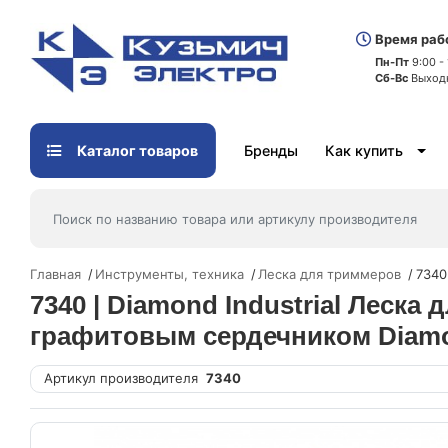
Время раб
Пн-Пт
9:00 -
Сб-Вс
Выход
Каталог товаров
Бренды
Как купить
Главная
Инструменты, техника
Леска для триммеров
7340
7340 | Diamond Industrial Леск
графитовым сердечником Diamon
Артикул производителя
7340