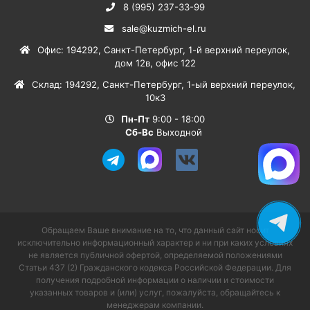
8 (995) 237-33-99
sale@kuzmich-el.ru
Офис
:
194292
,
Санкт-Петербург
,
1-й верхний переулок,
дом 12в, офис 122
Склад
:
194292
,
Санкт-Петербург
,
1-ый верхний переулок,
10к3
Пн-Пт
9:00 - 18:00
Сб-Вс
Выходной
Обращаем Ваше внимание на то, что данный сайт носит
исключительно информационный характер и ни при каких условиях
не является публичной офертой, определяемой положениями
Статьи 437 (2) Гражданского кодекса Российской Федерации. Для
получения подробной информации о наличии и стоимости
указанных товаров и (или) услуг, пожалуйста, обращайтесь к
менеджерам компании.