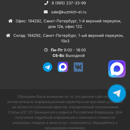
8 (995) 237-33-99
sale@kuzmich-el.ru
Офис
:
194292
,
Санкт-Петербург
,
1-й верхний переулок,
дом 12в, офис 122
Склад
:
194292
,
Санкт-Петербург
,
1-ый верхний переулок,
10к3
Пн-Пт
9:00 - 18:00
Сб-Вс
Выходной
Обращаем Ваше внимание на то, что данный сайт носит
исключительно информационный характер и ни при каких условиях
не является публичной офертой, определяемой положениями
Статьи 437 (2) Гражданского кодекса Российской Федерации. Для
получения подробной информации о наличии и стоимости
указанных товаров и (или) услуг, пожалуйста, обращайтесь к
менеджерам компании.