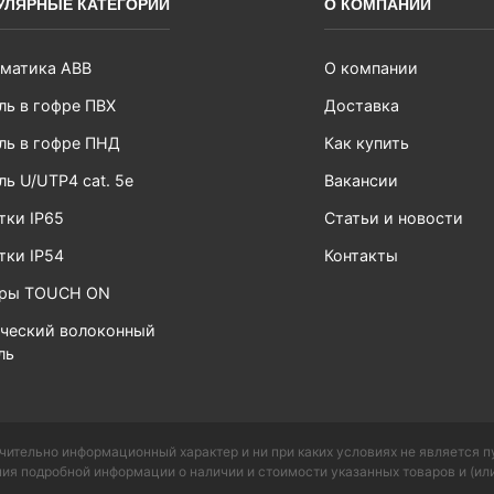
УЛЯРНЫЕ КАТЕГОРИИ
О КОМПАНИИ
матика ABB
О компании
ль в гофре ПВХ
Доставка
ль в гофре ПНД
Как купить
ль U/UTP4 cat. 5e
Вакансии
тки IP65
Статьи и новости
тки IP54
Контакты
ары TOUCH ON
ческий волоконный
ль
чительно информационный характер и ни при каких условиях не является 
ия подробной информации о наличии и стоимости указанных товаров и (или