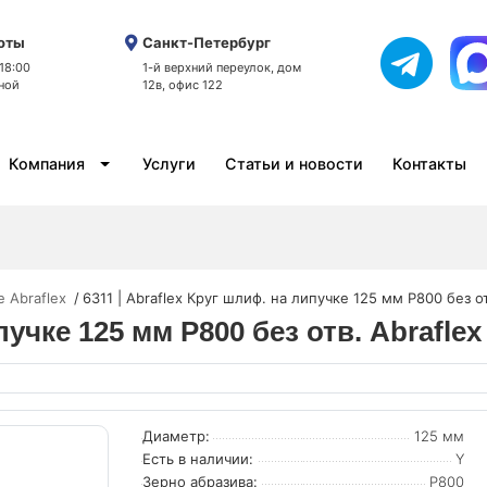
оты
Санкт-Петербург
 18:00
1-й верхний переулок, дом
ной
12в, офис 122
Компания
Услуги
Статьи и новости
Контакты
 Abraflex
6311 | Abraflex Круг шлиф. на липучке 125 мм P800 без от
пучке 125 мм P800 без отв. Abraflex
Диаметр:
125 мм
Есть в наличии:
Y
Зерно абразива:
P800