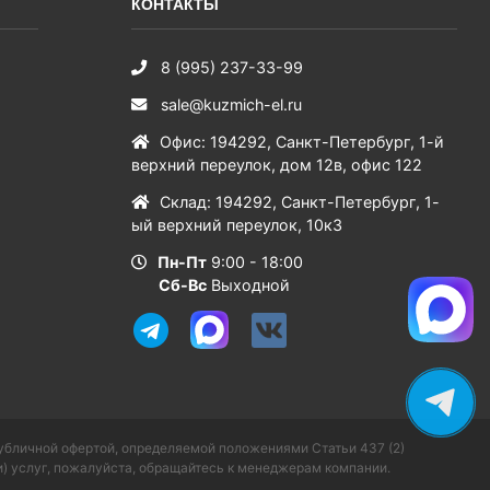
КОНТАКТЫ
8 (995) 237-33-99
sale@kuzmich-el.ru
Офис
:
194292
,
Санкт-Петербург
,
1-й
верхний переулок, дом 12в, офис 122
Склад
:
194292
,
Санкт-Петербург
,
1-
ый верхний переулок, 10к3
Пн-Пт
9:00 - 18:00
Сб-Вс
Выходной
публичной офертой, определяемой положениями Статьи 437 (2)
) услуг, пожалуйста, обращайтесь к менеджерам компании.