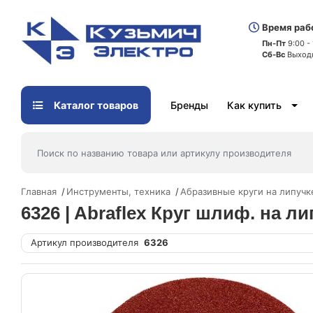
Время раб
Пн-Пт
9:00 -
Сб-Вс
Выход
Каталог товаров
Бренды
Как купить
Главная
Инструменты, техника
Абразивные круги на липучке
6326 | Abraflex Круг шлиф. на ли
Артикул производителя
6326