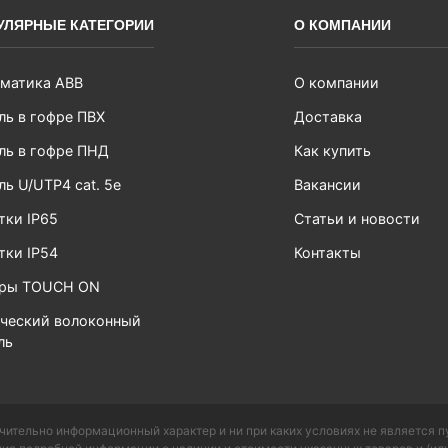
УЛЯРНЫЕ КАТЕГОРИИ
О КОМПАНИИ
матика ABB
О компании
ль в гофре ПВХ
Доставка
ль в гофре ПНД
Как купить
ль U/UTP4 cat. 5e
Вакансии
тки IP65
Статьи и новости
тки IP54
Контакты
ары TOUCH ON
ческий волоконный
ль
чительно информационный характер и ни при каких условиях не является 