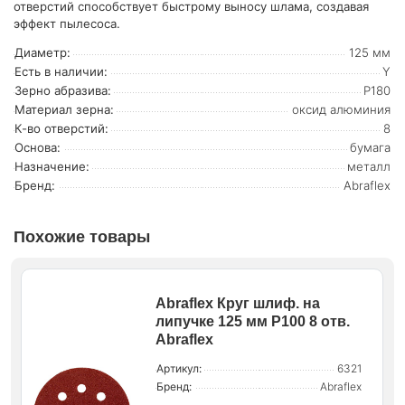
отверстий способствует быстрому выносу шлама, создавая
эффект пылесоса.
Диаметр:
125 мм
Есть в наличии:
Y
Зерно абразива:
P180
Материал зерна:
оксид алюминия
К-во отверстий:
8
Основа:
бумага
Назначение:
металл
Бренд:
Abraflex
Похожие товары
Abraflex Круг шлиф. на
липучке 125 мм P100 8 отв.
Abraflex
Артикул:
6321
Бренд:
Abraflex