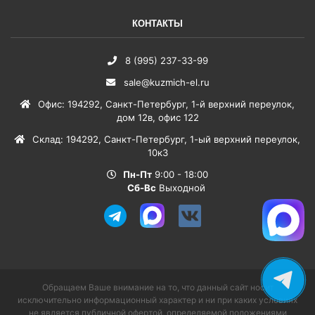
КОНТАКТЫ
8 (995) 237-33-99
sale@kuzmich-el.ru
Офис
:
194292
,
Санкт-Петербург
,
1-й верхний переулок,
дом 12в, офис 122
Склад
:
194292
,
Санкт-Петербург
,
1-ый верхний переулок,
10к3
Пн-Пт
9:00 - 18:00
Сб-Вс
Выходной
Обращаем Ваше внимание на то, что данный сайт носит
исключительно информационный характер и ни при каких условиях
не является публичной офертой, определяемой положениями