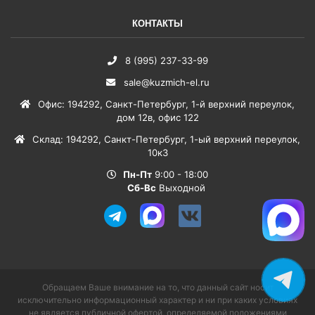
КОНТАКТЫ
8 (995) 237-33-99
sale@kuzmich-el.ru
Офис
:
194292
,
Санкт-Петербург
,
1-й верхний переулок,
дом 12в, офис 122
Склад
:
194292
,
Санкт-Петербург
,
1-ый верхний переулок,
10к3
Пн-Пт
9:00 - 18:00
Сб-Вс
Выходной
Обращаем Ваше внимание на то, что данный сайт носит
исключительно информационный характер и ни при каких условиях
не является публичной офертой, определяемой положениями