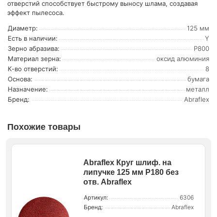
отверстий способствует быстрому выносу шлама, создавая
эффект пылесоса.
Диаметр:
125 мм
Есть в наличии:
Y
Зерно абразива:
P800
Материал зерна:
оксид алюминия
К-во отверстий:
8
Основа:
бумага
Назначение:
металл
Бренд:
Abraflex
Похожие товары
Abraflex Круг шлиф. на
липучке 125 мм P180 без
отв. Abraflex
Артикул:
6306
Бренд:
Abraflex