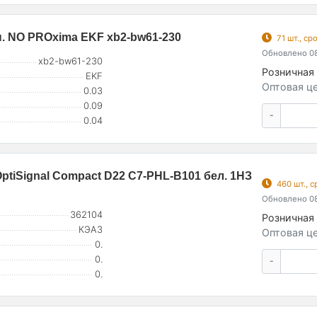
н. NO PROxima EKF xb2-bw61-230
71 шт., с
Обновлено 08
xb2-bw61-230
Розничная 
EKF
Оптовая це
0.03
0.09
-
0.04
ptiSignal Compact D22 С7-PHL-B101 бел. 1НЗ
460 шт., 
4
Обновлено 08
362104
Розничная 
КЭАЗ
Оптовая це
0.
0.
-
0.