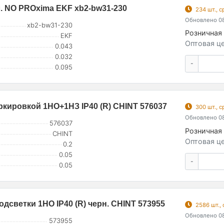
л. NO PROxima EKF xb2-bw31-230
234 шт., 
Обновлено 08
xb2-bw31-230
Розничная 
EKF
Оптовая це
0.043
0.032
-
0.095
кировкой 1НО+1НЗ IP40 (R) CHINT 576037
300 шт., 
Обновлено 08
576037
Розничная 
CHINT
Оптовая це
0.2
0.05
-
0.05
дсветки 1НО IP40 (R) черн. CHINT 573955
2586 шт.,
Обновлено 08
573955