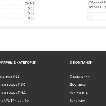
Розничная 
CHINT
Оптовая це
0.05
0.03
-
0.03
УЛЯРНЫЕ КАТЕГОРИИ
О КОМПАНИИ
матика ABB
О компании
ль в гофре ПВХ
Доставка
ль в гофре ПНД
Как купить
ль U/UTP4 cat. 5e
Вакансии