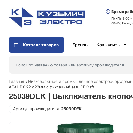
Время раб
Пн-Пт
9:00 -
Сб-Вс
Выход
Каталог товаров
Бренды
Как купить
Главная
Низковольтное и промышленное электрооборудован
AEAL ВК-22 d22мм с фиксацией зел. DEKraft
25039DEK | Выключатель кнопоч
Артикул производителя
25039DEK