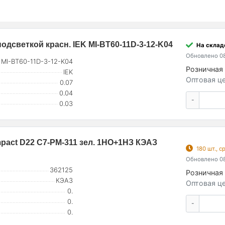
дсветкой красн. IEK MI-BT60-11D-3-12-K04
На склад
Обновлено 08
MI-BT60-11D-3-12-K04
Розничная 
IEK
Оптовая це
0.07
0.04
-
0.03
mpact D22 С7-PM-311 зел. 1НО+1НЗ КЭАЗ
180 шт., 
Обновлено 08
362125
Розничная 
КЭАЗ
Оптовая це
0.
0.
-
0.