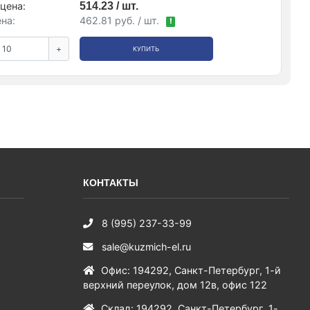
цена:
514.23 / шт.
на:
462.81 руб. / шт.
!
+
КУПИТЬ
КОНТАКТЫ
8 (995) 237-33-99
sale@kuzmich-el.ru
Офис
:
194292
,
Санкт-Петербург
,
1-й
верхний переулок, дом 12в, офис 122
Склад
:
194292
,
Санкт-Петербург
,
1-