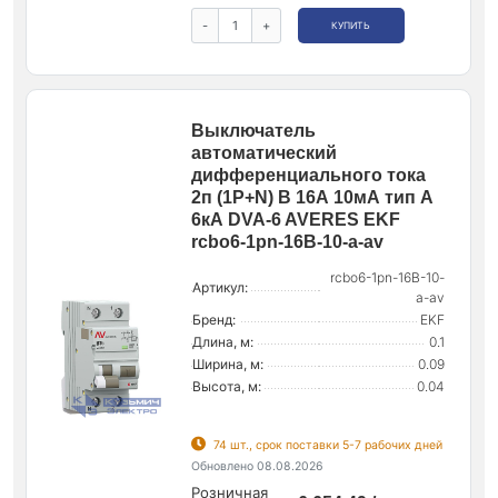
-
+
КУПИТЬ
Выключатель
автоматический
дифференциального тока
2п (1P+N) B 16А 10мА тип A
6кА DVA-6 AVERES EKF
rcbo6-1pn-16B-10-a-av
rcbo6-1pn-16B-10-
Артикул:
a-av
Бренд:
EKF
Длина, м:
0.1
Ширина, м:
0.09
Высота, м:
0.04
74 шт., срок поставки 5-7 рабочих дней
Обновлено 08.08.2026
Розничная