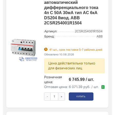
автоматический
дифференциального тока
4п C 50А 30мА тип AC 6кА
DS204 8мод. ABB
2CSR254001R1504
Артикул:
2CSR254001R1504
Бренд:
ABB
41 шт., срок поставки 5-7 рабочих дней
Обновлено 10.08.2026
Цена действительна только
для физических лиц
Розничная
6 745.99 / шт.
цена:
Оптовая цена:
6 071.39 руб. / шт.
!
-
+
КУПИТЬ