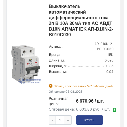
Выключатель
автоматический
дифференциального тока
2п B 10А 30мА тип AC АВДТ
B10N ARMAT IEK AR-B10N-2-
B010C030
AR-B10N-2-
Артикул:
B010C030
Бренд:
IEK
Длина, м:
0.095
Ширина, м:
0.085
Высота, м:
0.04
17 шт., срок поставки 5-7 рабочих дней
Обновлено 08.08.2026
Розничная
6 670.96 / шт.
цена:
Оптовая цена:
6 003.86 руб. / шт.
!
-
+
КУПИТЬ