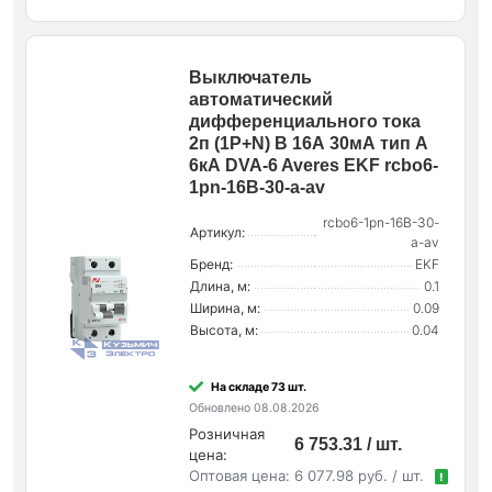
Выключатель
автоматический
дифференциального тока
2п (1P+N) B 16А 30мА тип A
6кА DVA-6 Averes EKF rcbo6-
1pn-16B-30-a-av
rcbo6-1pn-16B-30-
Артикул:
a-av
Бренд:
EKF
Длина, м:
0.1
Ширина, м:
0.09
Высота, м:
0.04
На складе 73 шт.
Обновлено 08.08.2026
Розничная
6 753.31 / шт.
цена:
Оптовая цена:
6 077.98 руб. / шт.
!