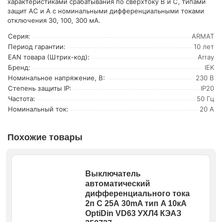
характеристиками срабатывания по сверхтоку B и C, типами
защит AC и A с номинальными дифференциальными токами
отключения 30, 100, 300 мА.
Серия:
ARMAT
Период гарантии:
10 лет
EAN товара (Штрих-код):
Array
Бренд:
IEK
Номинальное напряжение, В:
230 В
Степень защиты IP:
IP20
Частота:
50 Гц
Номинальный ток:
20 А
Похожие товары
Выключатель
автоматический
дифференциального тока
2п C 25А 30mA тип A 10кА
OptiDin VD63 УХЛ4 КЭАЗ