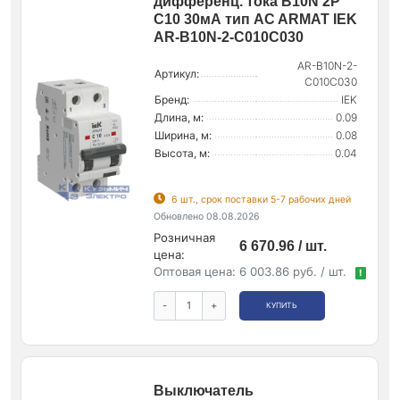
дифференц. тока B10N 2P
C10 30мА тип AC ARMAT IEK
AR-B10N-2-C010C030
AR-B10N-2-
Артикул:
C010C030
Бренд:
IEK
Длина, м:
0.09
Ширина, м:
0.08
Высота, м:
0.04
6 шт., срок поставки 5-7 рабочих дней
Обновлено 08.08.2026
Розничная
6 670.96 / шт.
цена:
Оптовая цена:
6 003.86 руб. / шт.
!
-
+
КУПИТЬ
Выключатель