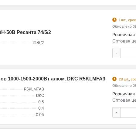
1 шт., ср
Обновлено 08
-50В Ресанта 74/5/2
Розничная 
Оптовая це
74/5/2
-
ов 1000-1500-2000Вт алюм. DKC R5KLMFA3
28 шт., с
Обновлено 08
R5KLMFA3
Розничная 
DKC
Оптовая це
0.5
0.4
-
0.05