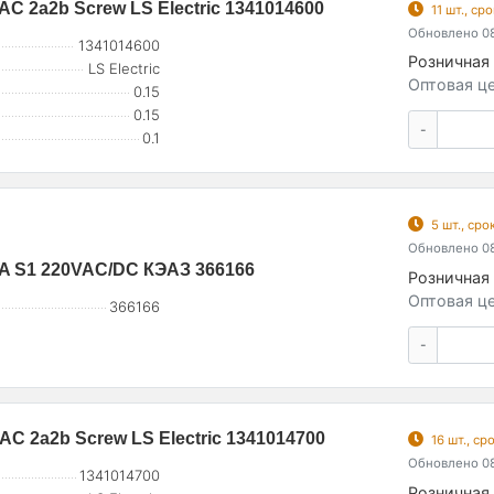
AC 2a2b Screw LS Electric 1341014600
11 шт., с
Обновлено 08
1341014600
Розничная 
LS Electric
Оптовая це
0.15
0.15
-
0.1
5 шт., ср
Обновлено 08
A S1 220VAC/DC КЭАЗ 366166
Розничная 
Оптовая це
366166
-
AC 2a2b Screw LS Electric 1341014700
16 шт., с
Обновлено 08
1341014700
Розничная 