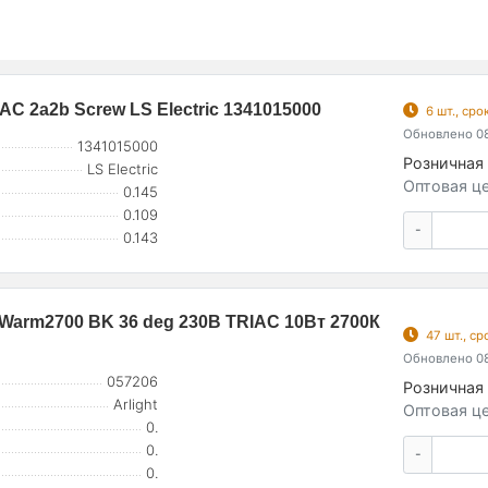
AC 2a2b Screw LS Electric 1341015000
6 шт., ср
Обновлено 08
1341015000
Розничная 
LS Electric
Оптовая це
0.145
0.109
-
0.143
arm2700 BK 36 deg 230В TRIAC 10Вт 2700К
47 шт., с
Обновлено 08
057206
Розничная 
Arlight
Оптовая це
0.
0.
-
0.