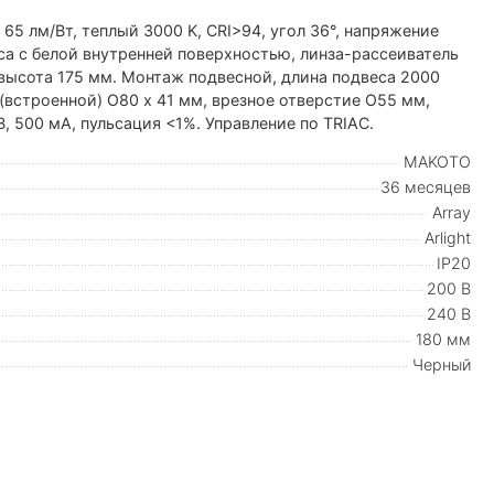
 65 лм/Вт, теплый 3000 K, CRI>94, угол 36°, напряжение
са с белой внутренней поверхностью, линза-рассеиватель
 высота 175 мм. Монтаж подвесной, длина подвеса 2000
(встроенной) O80 х 41 мм, врезное отверстие O55 мм,
, 500 мА, пульсация <1%. Управление по TRIAC.
MAKOTO
36 месяцев
Array
Arlight
IP20
200 В
240 В
180 мм
Черный