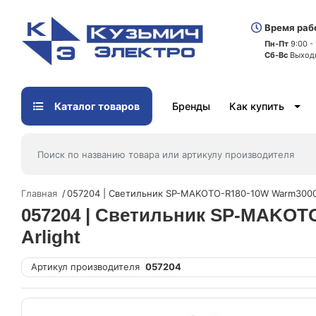
Время раб
Пн-Пт
9:00 -
Сб-Вс
Выход
Каталог товаров
Бренды
Как купить
Главная
057204 | Светильник SP-MAKOTO-R180-10W Warm3000 B
057204 | Светильник SP-MAKOTO
Arlight
Артикул производителя
057204