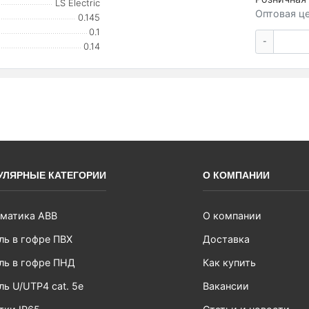
LS Electric
Оптовая це
0.145
0.1
-
0.14
УЛЯРНЫЕ КАТЕГОРИИ
О КОМПАНИИ
матика ABB
О компании
ль в гофре ПВХ
Доставка
ль в гофре ПНД
Как купить
ль U/UTP4 cat. 5e
Вакансии