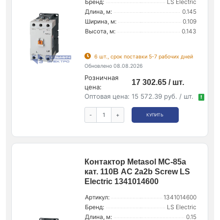
Бренд:
LS Electric
Длина, м:
0.145
Ширина, м:
0.109
Высота, м:
0.143
6 шт., срок поставки 5-7 рабочих дней
Обновлено 08.08.2026
Розничная
17 302.65 / шт.
цена:
Оптовая цена:
15 572.39 руб. / шт.
!
-
+
КУПИТЬ
Контактор Metasol MC-85a
кат. 110В AC 2a2b Screw LS
Electric 1341014600
Артикул:
1341014600
Бренд:
LS Electric
Длина, м:
0.15