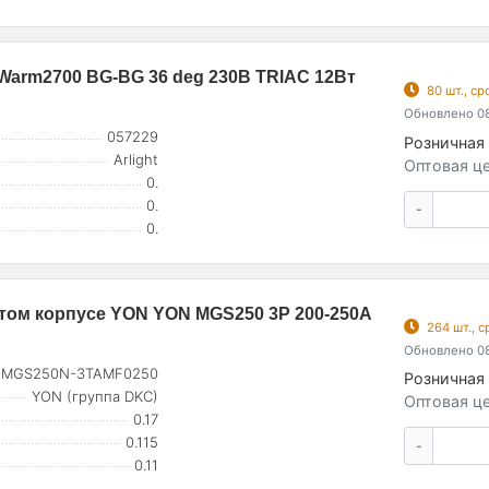
arm2700 BG-BG 36 deg 230В TRIAC 12Вт
80 шт., с
Обновлено 08
057229
Розничная 
Arlight
Оптовая це
0.
0.
-
0.
том корпусе YON YON MGS250 3P 200-250А
264 шт., 
Обновлено 08
MGS250N-3TAMF0250
Розничная 
YON (группа DKC)
Оптовая це
0.17
0.115
-
0.11