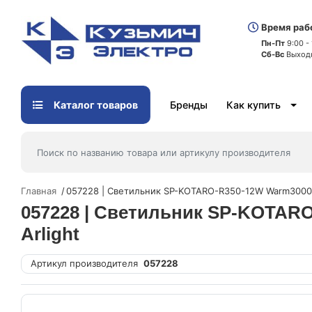
Время раб
Пн-Пт
9:00 -
Сб-Вс
Выход
Каталог товаров
Бренды
Как купить
Главная
057228 | Светильник SP-KOTARO-R350-12W Warm3000 B
057228 | Светильник SP-KOTARO
Arlight
Артикул производителя
057228