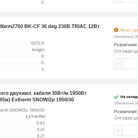
0.
arm2700 BK-CF 36 deg 230В TRIAC 12Вт
86 шт., с
Обновлено 08
057231
Розничная 
Arlight
Оптовая це
0.
0.
-
0.
ого двухжил. кабеля 30Вт/м 1950Вт
На склад
65м) Extherm SNOW/2p 1950/30
Обновлено 08
herm SNOW/2p 1950/30
Розничная 
EXTHERM
Оптовая це
0.43
0.41
-
0.21