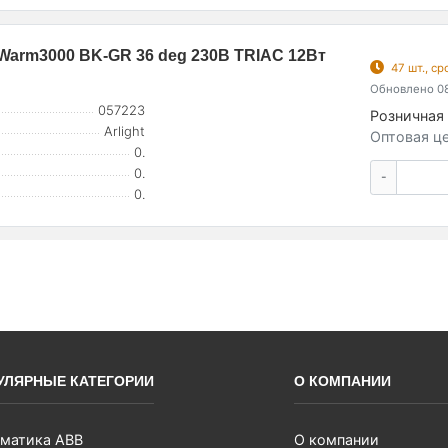
arm3000 BK-GR 36 deg 230В TRIAC 12Вт
47 шт., с
Обновлено 08
057223
Розничная 
Arlight
Оптовая це
0.
0.
-
0.
УЛЯРНЫЕ КАТЕГОРИИ
О КОМПАНИИ
матика ABB
О компании