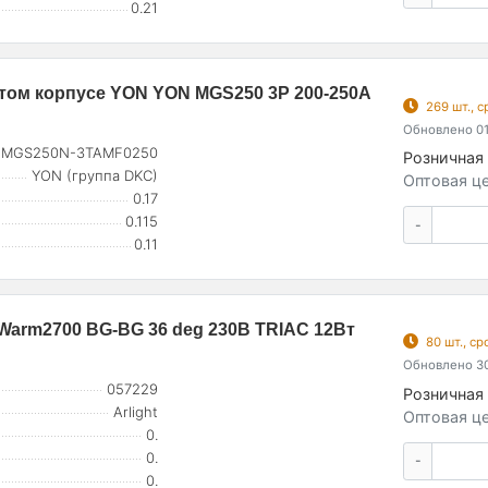
0.21
том корпусе YON YON MGS250 3P 200-250А
269 шт., 
Обновлено 01
MGS250N-3TAMF0250
Розничная 
YON (группа DKC)
Оптовая це
0.17
0.115
-
0.11
arm2700 BG-BG 36 deg 230В TRIAC 12Вт
80 шт., с
Обновлено 30
057229
Розничная 
Arlight
Оптовая це
0.
0.
-
0.