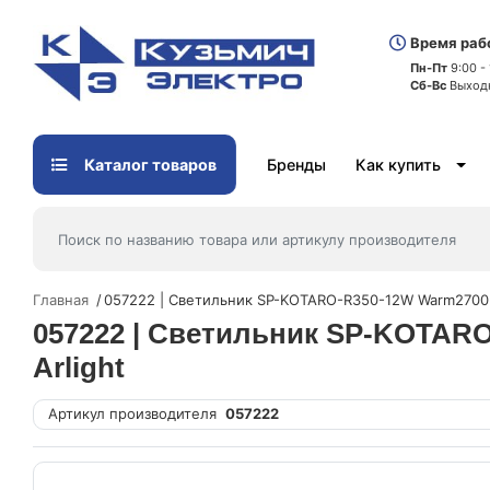
Время раб
Пн-Пт
9:00 -
Сб-Вс
Выход
Каталог товаров
Бренды
Как купить
Главная
057222 | Светильник SP-KOTARO-R350-12W Warm2700 B
057222 | Светильник SP-KOTARO
Arlight
Артикул производителя
057222