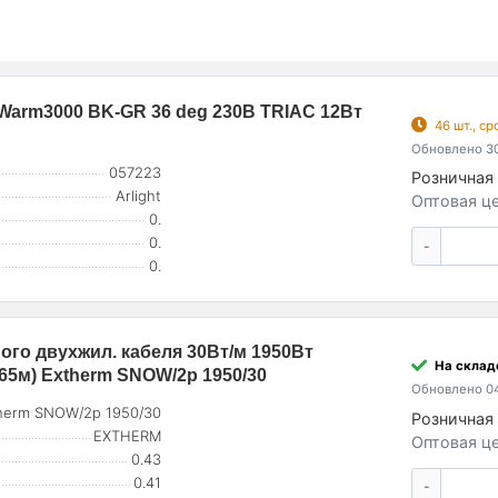
arm3000 BK-GR 36 deg 230В TRIAC 12Вт
46 шт., с
Обновлено 30
057223
Розничная 
Arlight
Оптовая це
0.
0.
-
0.
ого двухжил. кабеля 30Вт/м 1950Вт
На складе
65м) Extherm SNOW/2p 1950/30
Обновлено 04
herm SNOW/2p 1950/30
Розничная 
EXTHERM
Оптовая це
0.43
0.41
-