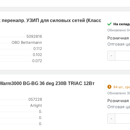
перенапр. УЗИП для силовых сетей (Класс
На складе
Обновлено 04
5092816
Розничная 
OBO Bettermann
Оптовая це
0.112
0.102
-
0.072
arm3000 BG-BG 36 deg 230В TRIAC 12Вт
84 шт., с
Обновлено 30
057228
Розничная 
Arlight
Оптовая це
0.
0.
-
0.