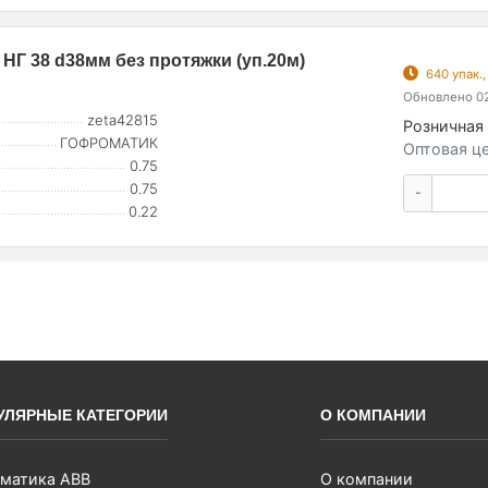
НГ 38 d38мм без протяжки (уп.20м)
640 упак.
Обновлено 02
zeta42815
Розничная 
ГОФРОМАТИК
Оптовая це
0.75
0.75
-
0.22
УЛЯРНЫЕ КАТЕГОРИИ
О КОМПАНИИ
матика ABB
О компании