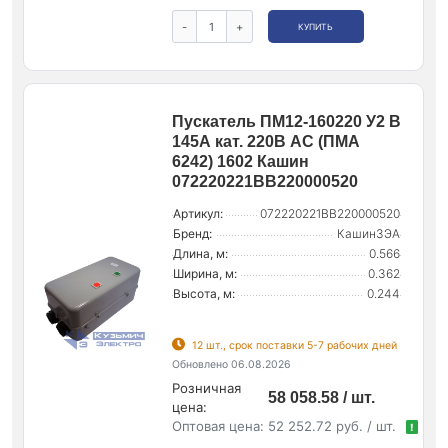
-
+
КУПИТЬ
Пускатель ПМ12-160220 У2 В
145А кат. 220В AC (ПМА
6242) 1602 Кашин
072220221ВВ220000520
Артикул:
072220221ВВ220000520
Бренд:
КашинЗЭА
Длина, м:
0.566
Ширина, м:
0.362
Высота, м:
0.244
12 шт., срок поставки 5-7 рабочих дней
Обновлено 06.08.2026
Розничная
58 058.58 / шт.
цена:
Оптовая цена:
52 252.72 руб. / шт.
!