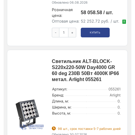
Обновлено 06.08.2026
Розничная
58 058.58 / шт.
цена:
Оптовая цена:
52 252.72 руб. / шт.
!
-
+
КУПИТЬ
Светильник ALT-BLOCK-
S220x220-50W Day4000 GR
60 deg 230В 50Вт 4000К IP66
метал. Arlight 055261
Артикул:
055261
Бренд:
Arlight
Длина, м:
0.
Ширина, м:
0.
Высота, м:
0.
98 шт., срок поставки 5-7 рабочих дней
Обновлено 30.07.2026