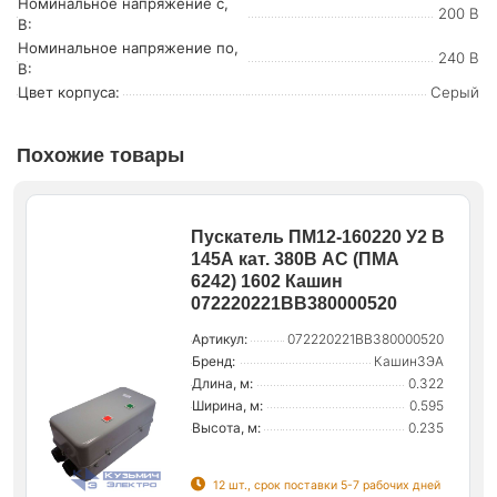
Номинальное напряжение с,
200 В
В:
Номинальное напряжение по,
240 В
В:
Цвет корпуса:
Серый
Похожие товары
Пускатель ПМ12-160220 У2 В
145А кат. 380В AC (ПМА
6242) 1602 Кашин
072220221ВВ380000520
Артикул:
072220221ВВ380000520
Бренд:
КашинЗЭА
Длина, м:
0.322
Ширина, м:
0.595
Высота, м:
0.235
12 шт., срок поставки 5-7 рабочих дней