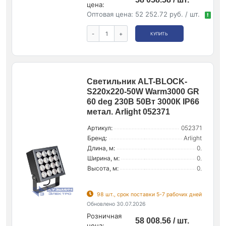
цена:
Оптовая цена:
52 252.72 руб. / шт.
!
-
+
КУПИТЬ
Светильник ALT-BLOCK-
S220x220-50W Warm3000 GR
60 deg 230В 50Вт 3000К IP66
метал. Arlight 052371
Артикул:
052371
Бренд:
Arlight
Длина, м:
0.
Ширина, м:
0.
Высота, м:
0.
98 шт., срок поставки 5-7 рабочих дней
Обновлено 30.07.2026
Розничная
58 008.56 / шт.
цена: