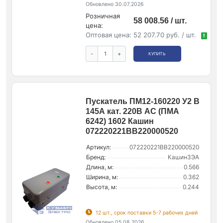
Обновлено 30.07.2026
Розничная
58 008.56 / шт.
цена:
Оптовая цена:
52 207.70 руб. / шт.
!
-
+
КУПИТЬ
Пускатель ПМ12-160220 У2 В
145А кат. 220В AC (ПМА
6242) 1602 Кашин
072220221ВВ220000520
Артикул:
072220221ВВ220000520
Бренд:
КашинЗЭА
Длина, м:
0.566
Ширина, м:
0.362
Высота, м:
0.244
12 шт., срок поставки 5-7 рабочих дней
Обновлено 05.08.2026