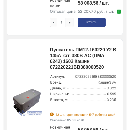
Розничная
58 008.56 / шт.
цена:
Оптовая цена:
52 207.70 руб. / шт.
!
-
+
КУПИТЬ
Пускатель ПМ12-160220 У2 В
145А кат. 380В AC (ПМА
6242) 1602 Кашин
072220221ВВ380000520
Артикул:
072220221ВВ380000520
Бренд:
КашинЗЭА
Длина, м:
0.322
Ширина, м:
0.595
Высота, м:
0.235
12 шт., срок поставки 5-7 рабочих дней
Обновлено 05.08.2026
Розничная
58 058.58 / шт.