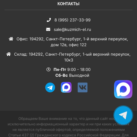
КОНТАКТЫ
8 (995) 237-33-99
sale@kuzmich-el.ru
Офис
:
194292
,
Санкт-Петербург
,
1-й верхний переулок,
дом 12в, офис 122
Склад
:
194292
,
Санкт-Петербург
,
1-ый верхний переулок,
10к3
Пн-Пт
9:00 - 18:00
Сб-Вс
Выходной
Обращаем Ваше внимание на то, что данный сайт носит
исключительно информационный характер и ни при каких условиях
не является публичной офертой, определяемой положениями
Статьи 437 (2) Гражданского кодекса Российской Федерации. Для