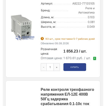
Артикул:
A8222-77135105
Реле и
Бренд:
Автоматика
Длина, м:
0.103
Ширина, м:
0.081
Высота, м:
0.049
93 шт., срок поставки 5-7 рабочих дней
Обновлено 08.08.2026
Розничная
1 856.23 / шт.
цена:
Оптовая цена:
1 670.61 руб. / шт.
!
-
+
КУПИТЬ
Реле контроля трехфазного
напряжения ЕЛ-12Е 400В
50Гц задержка
срабатывания 0.1-10с ток