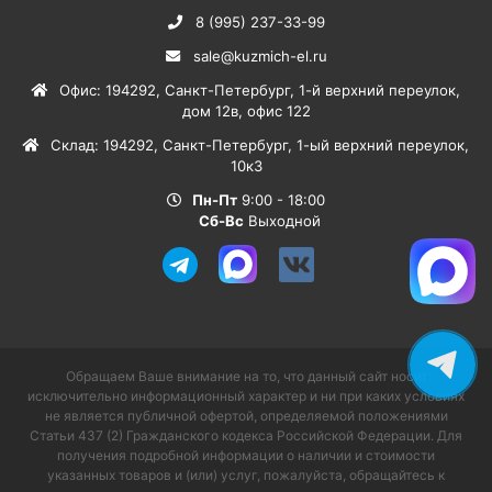
8 (995) 237-33-99
sale@kuzmich-el.ru
Офис
:
194292
,
Санкт-Петербург
,
1-й верхний переулок,
дом 12в, офис 122
Склад
:
194292
,
Санкт-Петербург
,
1-ый верхний переулок,
10к3
Пн-Пт
9:00 - 18:00
Сб-Вс
Выходной
Обращаем Ваше внимание на то, что данный сайт носит
исключительно информационный характер и ни при каких условиях
не является публичной офертой, определяемой положениями
Статьи 437 (2) Гражданского кодекса Российской Федерации. Для
получения подробной информации о наличии и стоимости
указанных товаров и (или) услуг, пожалуйста, обращайтесь к