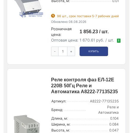
Высота, м:
0.01
96 шт., срок поставки 5-7 рабочих дней
Обновлено 08.08.2026
Розничная
1 856.23 / шт.
цена:
Оптовая цена:
1 670.61 руб. / шт.
!
-
+
КУПИТЬ
Реле контроля фаз ЕЛ-12Е
220В 50Гц Реле и
Автоматика A8222-77135235
Артикул:
A8222-77135235
Реле и
Бренд:
Автоматика
Длина, м:
0.104
Ширина, м:
0.084
Высота, м:
0.047