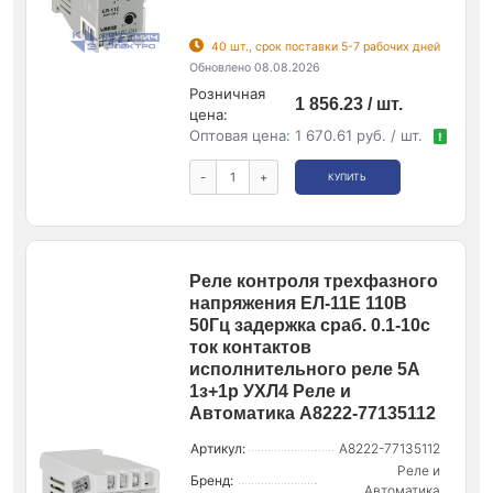
40 шт., срок поставки 5-7 рабочих дней
Обновлено 08.08.2026
Розничная
1 856.23 / шт.
цена:
Оптовая цена:
1 670.61 руб. / шт.
!
-
+
КУПИТЬ
Реле контроля трехфазного
напряжения ЕЛ-11Е 110В
50Гц задержка сраб. 0.1-10с
ток контактов
исполнительного реле 5А
1з+1р УХЛ4 Реле и
Автоматика A8222-77135112
Артикул:
A8222-77135112
Реле и
Бренд:
Автоматика