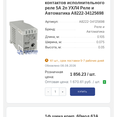
контактов исполнительного
реле 5А 2п УХЛ4 Реле и
Автоматика A8222-34125698
Артикул:
A8222-34125698
Реле и
Бренд:
Автоматика
Длина, м:
0.105
Ширина, м:
0.075
Высота, м:
0.05
61 шт., срок поставки 5-7 рабочих дней
Обновлено 08.08.2026
Розничная
1 856.23 / шт.
цена:
Оптовая цена:
1 670.61 руб. / шт.
!
-
+
КУПИТЬ
1ф.шина комп. 60мод.63А