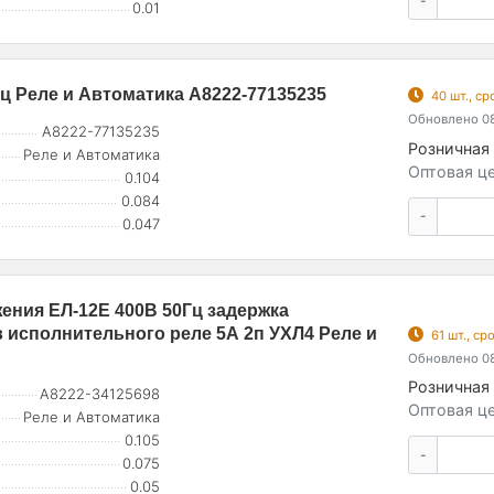
-
0.01
Гц Реле и Автоматика A8222-77135235
40 шт., с
Обновлено 08
A8222-77135235
Розничная 
Реле и Автоматика
Оптовая це
0.104
0.084
-
0.047
ения ЕЛ-12Е 400В 50Гц задержка
в исполнительного реле 5А 2п УХЛ4 Реле и
61 шт., с
Обновлено 08
Розничная 
A8222-34125698
Оптовая це
Реле и Автоматика
0.105
-
0.075
0.05