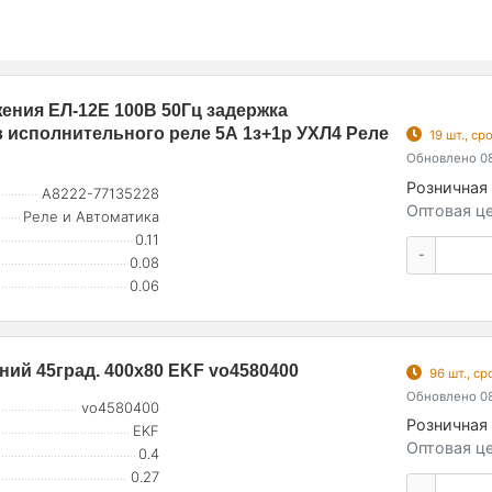
ения ЕЛ-12Е 100В 50Гц задержка
в исполнительного реле 5А 1з+1р УХЛ4 Реле
19 шт., с
Обновлено 08
Розничная 
A8222-77135228
Оптовая це
Реле и Автоматика
0.11
-
0.08
0.06
ний 45град. 400х80 EKF vo4580400
96 шт., с
Обновлено 08
vo4580400
Розничная 
EKF
Оптовая це
0.4
0.27