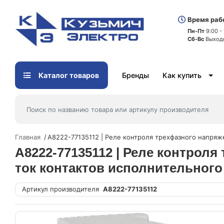
Время раб
Пн-Пт
9:00 -
Сб-Вс
Выход
Каталог товаров
Бренды
Как купить
Главная
A8222-77135112 | Реле контроля трехфазного напряже
A8222-77135112 | Реле контроля
ток контактов исполнительного
Артикул производителя
A8222-77135112