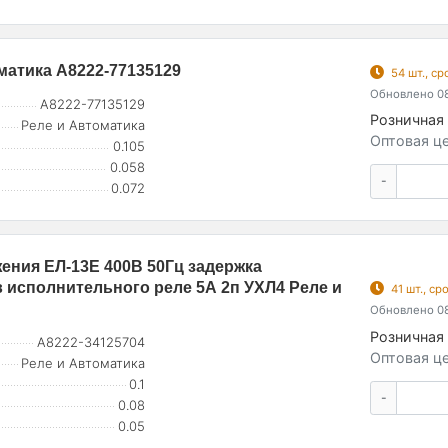
матика A8222-77135129
54 шт., с
Обновлено 08
A8222-77135129
Розничная 
Реле и Автоматика
Оптовая це
0.105
0.058
-
0.072
ения ЕЛ-13Е 400В 50Гц задержка
в исполнительного реле 5А 2п УХЛ4 Реле и
41 шт., с
Обновлено 08
Розничная 
A8222-34125704
Оптовая це
Реле и Автоматика
0.1
-
0.08
0.05