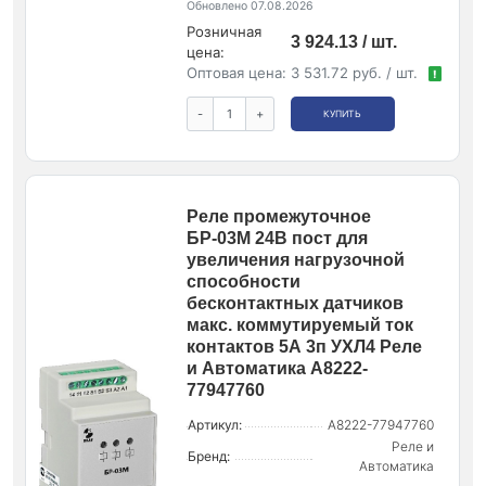
Обновлено 07.08.2026
Розничная
3 924.13 / шт.
цена:
Оптовая цена:
3 531.72 руб. / шт.
!
-
+
КУПИТЬ
Реле промежуточное
БР-03М 24В пост для
увеличения нагрузочной
способности
бесконтактных датчиков
макс. коммутируемый ток
контактов 5А 3п УХЛ4 Реле
и Автоматика A8222-
77947760
Артикул:
A8222-77947760
Реле и
Бренд:
Автоматика