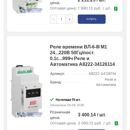
цена:
Оптовая цена:
1 990.13 руб. / шт.
!
-
+
КУПИТЬ
Реле времени ВЛ-6-III M1
24...220В 50Гц/пост.
0.1с...999ч Реле и
Автоматика A8222-34126114
Артикул:
A8222-34126114
Реле и
Бренд:
Автоматика
На складе 15 шт.
Обновлено 05.08.2026
Розничная
3 400.14 / шт.
цена:
Оптовая цена:
3 060.13 руб. / шт.
!