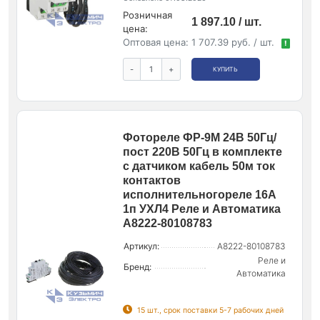
Розничная
1 897.10 / шт.
цена:
Оптовая цена:
1 707.39 руб. / шт.
!
-
+
КУПИТЬ
Фотореле ФР-9М 24В 50Гц/
пост 220В 50Гц в комплекте
с датчиком кабель 50м ток
контактов
исполнительногореле 16А
1п УХЛ4 Реле и Автоматика
A8222-80108783
Артикул:
A8222-80108783
Реле и
Бренд:
Автоматика
15 шт., срок поставки 5-7 рабочих дней