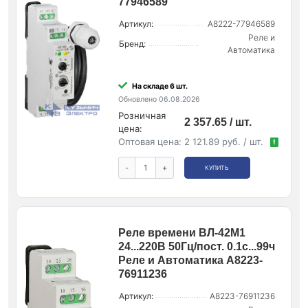
77946589
Артикул:
A8222-77946589
Реле и
Бренд:
Автоматика
На складе 6 шт.
Обновлено 06.08.2026
Розничная
2 357.65 / шт.
цена:
Оптовая цена:
2 121.89 руб. / шт.
!
-
+
КУПИТЬ
Реле времени ВЛ-42М1
24...220В 50Гц/пост. 0.1с...99ч
Реле и Автоматика A8223-
76911236
Артикул:
A8223-76911236