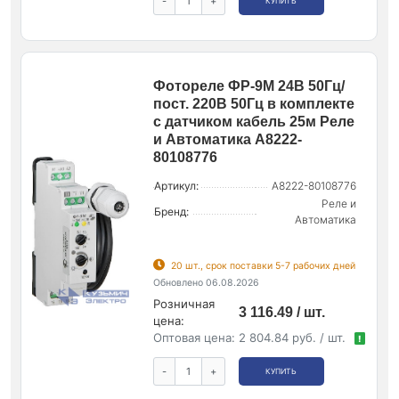
-
+
КУПИТЬ
Фотореле ФР-9М 24В 50Гц/
пост. 220В 50Гц в комплекте
с датчиком кабель 25м Реле
и Автоматика A8222-
80108776
Артикул:
A8222-80108776
Реле и
Бренд:
Автоматика
20 шт., срок поставки 5-7 рабочих дней
Обновлено 06.08.2026
Розничная
3 116.49 / шт.
цена:
Оптовая цена:
2 804.84 руб. / шт.
!
-
+
КУПИТЬ