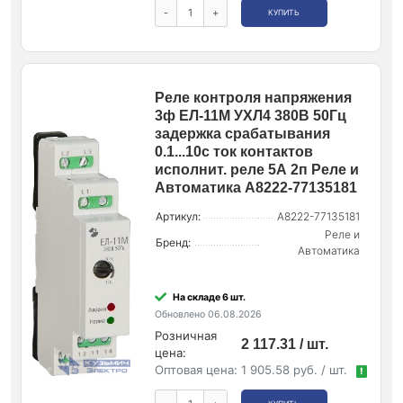
-
+
КУПИТЬ
Реле контроля напряжения
3ф ЕЛ-11М УХЛ4 380В 50Гц
задержка срабатывания
0.1...10с ток контактов
исполнит. реле 5А 2п Реле и
Автоматика A8222-77135181
Артикул:
A8222-77135181
Реле и
Бренд:
Автоматика
На складе 6 шт.
Обновлено 06.08.2026
Розничная
2 117.31 / шт.
цена:
Оптовая цена:
1 905.58 руб. / шт.
!