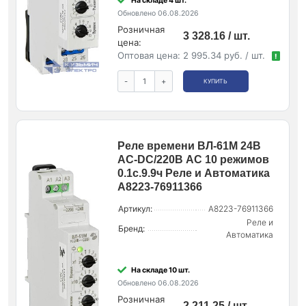
На складе 4 шт.
Обновлено 06.08.2026
Розничная
3 328.16 / шт.
цена:
Оптовая цена:
2 995.34 руб. / шт.
!
-
+
КУПИТЬ
Реле времени ВЛ-61М 24В
AC-DC/220В AC 10 режимов
0.1с.9.9ч Реле и Автоматика
A8223-76911366
Артикул:
A8223-76911366
Реле и
Бренд:
Автоматика
На складе 10 шт.
Обновлено 06.08.2026
Розничная
2 211.25 / шт.