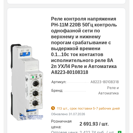
Реле контроля напряжения
РН-11М 220В 50Гц контроль
однофазной сети по
верхнему и нижнему
порогам срабатывание с
выдержкой времени
0.1...10с ток контактов
исполнительного реле 8А
2п УХЛ4 Реле и Автоматика
A8223-80108318
Артикул:
A8223-80108318
Реле и
Бренд:
Автоматика
113 шт., срок поставки 5-7 рабочих дней
Обновлено 31.07.2026
Розничная
2 691.93 / шт.
цена:
Оптовая цена:
2 422.74 руб. / шт.
!