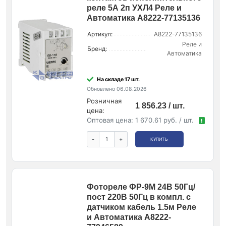
реле 5А 2п УХЛ4 Реле и
Автоматика A8222-77135136
Артикул:
A8222-77135136
Реле и
Бренд:
Автоматика
На складе 17 шт.
Обновлено 06.08.2026
Розничная
1 856.23 / шт.
цена:
Оптовая цена:
1 670.61 руб. / шт.
!
-
+
КУПИТЬ
Фотореле ФР-9М 24В 50Гц/
пост 220В 50Гц в компл. с
датчиком кабель 1.5м Реле
и Автоматика A8222-