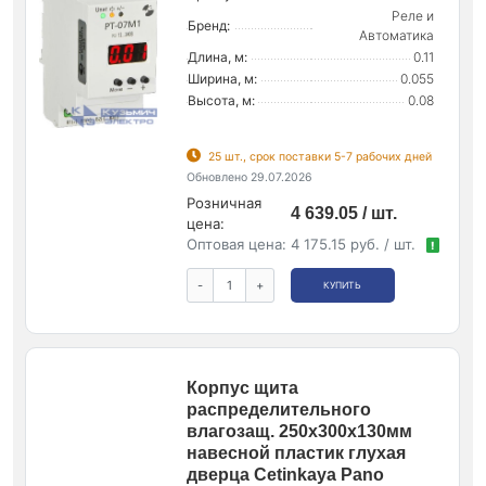
Реле и
Бренд:
Автоматика
Длина, м:
0.11
Ширина, м:
0.055
Высота, м:
0.08
25 шт., срок поставки 5-7 рабочих дней
Обновлено 29.07.2026
Розничная
4 639.05 / шт.
цена:
Оптовая цена:
4 175.15 руб. / шт.
!
-
+
КУПИТЬ
Корпус щита
распределительного
влагозащ. 250х300х130мм
навесной пластик глухая
дверца Cetinkaya Pano