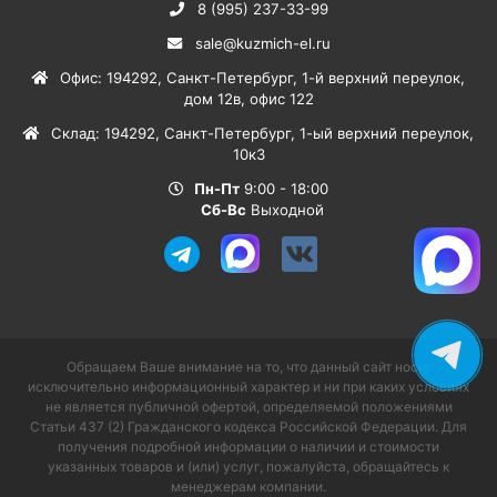
8 (995) 237-33-99
sale@kuzmich-el.ru
Офис
:
194292
,
Санкт-Петербург
,
1-й верхний переулок,
дом 12в, офис 122
Склад
:
194292
,
Санкт-Петербург
,
1-ый верхний переулок,
10к3
Пн-Пт
9:00 - 18:00
Сб-Вс
Выходной
Обращаем Ваше внимание на то, что данный сайт носит
исключительно информационный характер и ни при каких условиях
не является публичной офертой, определяемой положениями
Статьи 437 (2) Гражданского кодекса Российской Федерации. Для
получения подробной информации о наличии и стоимости
указанных товаров и (или) услуг, пожалуйста, обращайтесь к
менеджерам компании.