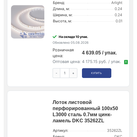
Бренд:
Arlight
Длина, м:
0.24
Ширина, м:
0.24
Высота, м:
0.01
На складе 10 упак.
Обновлено 05.08.2026
Розничная
4 639.05 / упак.
цена:
Оптовая цена:
4 175.15 руб. / упак.
!
-
+
КУПИТЬ
Лоток листовой
перфорированный 100х50
L3000 сталь 0.7мм цинк-
ламель DKC 35262ZL
Артикул:
35262ZL
Бренд:
DKC