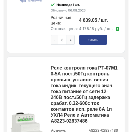
На складе 1 шт.
Обновлено 06.08.2026
Розничная
4 639.05 / шт.
цена:
Оптовая цена:
4 175.15 руб. / шт.
!
-
+
КУПИТЬ
Реле контроля тока РТ-07М1
0-5А пост./50Гц контроль
превыш. установ. велич.
тока индик. текущего знач.
тока питание от сети 12-
240В пост./50Гц задержка
срабат. 0.32-600с ток
контактов исп. реле 8А 1п
УХЛ4 Реле и Автоматика
A8223-02837486
Артикул:
A8223-02837486