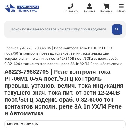
Позвонить
Кабинет
Корзина
Меню
Главная
A8223-79682705 | Реле контроля тока РТ-06М1 0-5А
пост./50Гц контроль превыш. установ. велич. тока индикация
текущего знач. тока пит. от сети 12-240В пост./50Гц задерж. сраб.
0.32-600с ток контактов исполн. реле 8А 1п УХЛ4 Реле и Автоматика
A8223-79682705 | Реле контроля тока
РТ-06М1 0-5А пост./50Гц контроль
превыш. установ. велич. тока индикация
текущего знач. тока пит. от сети 12-240В
пост./50Гц задерж. сраб. 0.32-600с ток
контактов исполн. реле 8А 1п УХЛ4 Реле
и Автоматика
A8223-79682705