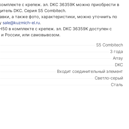
комплекте с крепеж. эл. DKC 36359K можно приобрести в
тель DKC. Серия S5 Combitech.
вки, а также фото, характеристики, можно уточнить по
ту
sale@kuzmich-el.ru
.
H50 в комплекте с крепеж. эл. DKC 36359K доступен с
и и России, или самовывозом.
S5 Combitech
3 года
Array
DKC
Входит соединительный элемент
Светло-серый
Сталь