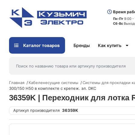
Время раб
Пн-Пт
9:00 -
Сб-Вс
Выход
Каталог товаров
Бренды
Как купить
Главная
Кабеленесущие системы
Системы для прокладки к
300/150 H50 в комплекте с крепеж. эл. DKC
36359K | Переходник для лотка 
Артикул производителя
36359K