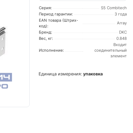
Серия:
S5 Combitech
Период гарантии:
3 года
EAN товара (Штрих-
Array
код):
Бренд:
DKC
Вес, кг:
0.848
Входит
Исполнение:
соединительный
элемент
Единица измерения:
упаковка