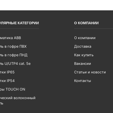
УЛЯРНЫЕ КАТЕГОРИИ
О КОМПАНИИ
матика ABB
О компании
ль в гофре ПВХ
Доставка
ль в гофре ПНД
Как купить
ль U/UTP4 cat. 5e
Вакансии
тки IP65
Статьи и новости
тки IP54
Контакты
ары TOUCH ON
ческий волоконный
ль