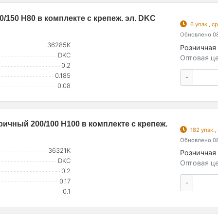
150 H80 в комплекте с крепеж. эл. DKC
6 упак., 
Обновлено 08
36285K
Розничная 
DKC
Оптовая це
0.2
0.185
-
0.08
ичный 200/100 H100 в комплекте с крепеж.
182 упак.
Обновлено 08
36321K
Розничная 
DKC
Оптовая це
0.2
0.17
-
0.1