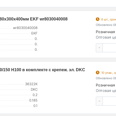
 80х300х400мм EKF wr8030040008
6 шт., ср
Обновлено 08
wr8030040008
Розничная 
EKF
Оптовая це
0.
0.
-
0.
150 H100 в комплекте с крепеж. эл. DKC
10 упак.,
Обновлено 08
36322K
Розничная 
DKC
Оптовая це
0.2
0.185
-
0.1