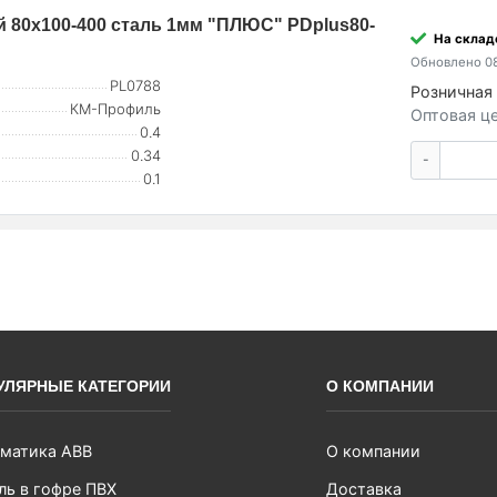
 80х100-400 сталь 1мм "ПЛЮС" PDplus80-
На складе
Обновлено 08
PL0788
Розничная 
КМ-Профиль
Оптовая це
0.4
0.34
-
0.1
УЛЯРНЫЕ КАТЕГОРИИ
О КОМПАНИИ
матика ABB
О компании
ль в гофре ПВХ
Доставка