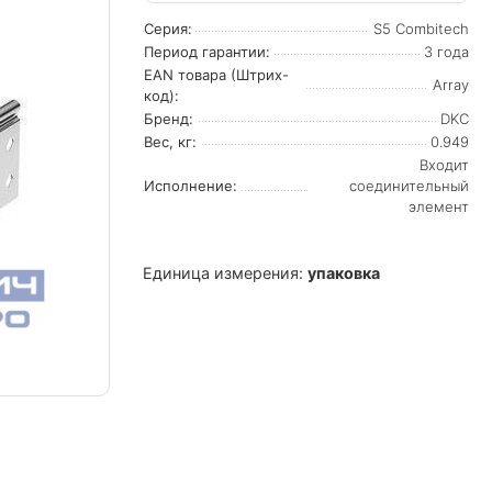
Серия:
S5 Combitech
Период гарантии:
3 года
EAN товара (Штрих-
Array
код):
Бренд:
DKC
Вес, кг:
0.949
Входит
Исполнение:
соединительный
элемент
Единица измерения:
упаковка