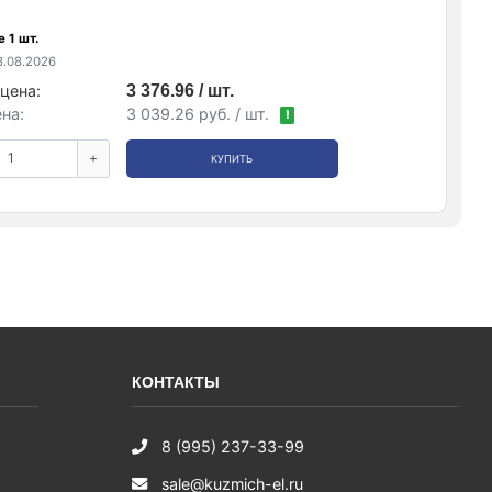
 1 шт.
.08.2026
цена:
3 376.96 / шт.
на:
3 039.26 руб. / шт.
!
+
КУПИТЬ
КОНТАКТЫ
8 (995) 237-33-99
sale@kuzmich-el.ru