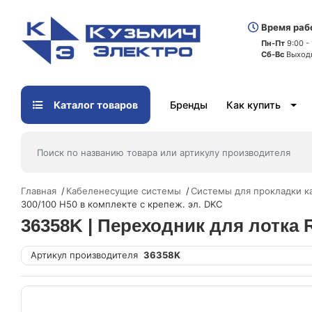
Время раб
Пн-Пт
9:00 -
Сб-Вс
Выход
Каталог товаров
Бренды
Как купить
Главная
Кабеленесущие системы
Системы для прокладки к
300/100 H50 в комплекте с крепеж. эл. DKC
36358K | Переходник для лотка 
Артикул производителя
36358K