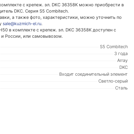
комплекте с крепеж. эл. DKC 36358K можно приобрести в
тель DKC. Серия S5 Combitech.
вки, а также фото, характеристики, можно уточнить по
ту
sale@kuzmich-el.ru
.
H50 в комплекте с крепеж. эл. DKC 36358K доступен с
и и России, или самовывозом.
S5 Combitech
3 года
Array
DKC
Входит соединительный элемент
Светло-серый
Сталь