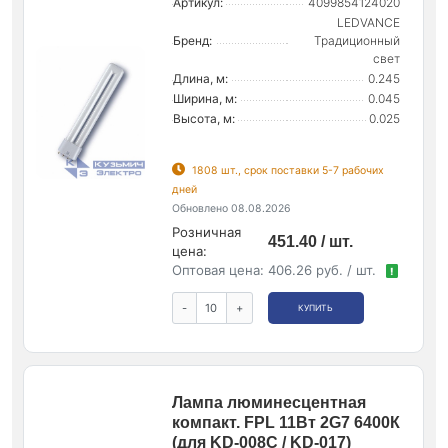
Артикул:
4099854124020
LEDVANCE
Бренд:
Традиционный
свет
Длина, м:
0.245
Ширина, м:
0.045
Высота, м:
0.025
1808 шт., срок поставки 5-7 рабочих
дней
Обновлено 08.08.2026
Розничная
451.40 / шт.
цена:
Оптовая цена:
406.26 руб. / шт.
!
-
+
КУПИТЬ
Лампа люминесцентная
компакт. FPL 11Вт 2G7 6400К
(для KD-008C / KD-017)