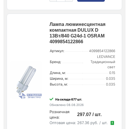
Лампа люминесцентная
компактная DULUX D
13Вт/840 G24d-1 OSRAM
4099854122866
Артикул:
4099854122866
LEDVANCE
Бренд:
Традиционный
свет
Длина, м:
0.15
Ширина, м:
0.035
Высота, м:
0.035
На складе 677 шт.
Обновлено 08.08.2026
Розничная
297.07 / шт.
цена:
Оптовая цена:
267.36 руб. / шт.
!