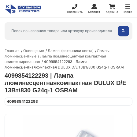
Позвонить
Кабинет
Корзина
Меню
Главная
Освещение
Лампы (источники света)
Лампы
люминесцентные
Лампа люминесцентная компактная
неинтегрированная
4099854122293 | Лампа
люминесцентнаякомпактная DULUX D/E 13Вт/830 G24q-1 OSRAM
4099854122293 | Лампа
люминесцентнаякомпактная DULUX D/E
13Вт/830 G24q-1 OSRAM
4099854122293