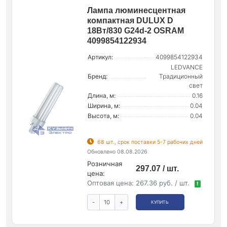
Лампа люминесцентная
компактная DULUX D
18Вт/830 G24d-2 OSRAM
4099854122934
Артикул:
4099854122934
LEDVANCE
Бренд:
Традиционный
свет
Длина, м:
0.16
Ширина, м:
0.04
Высота, м:
0.04
68 шт., срок поставки 5-7 рабочих дней
Обновлено 08.08.2026
Розничная
297.07 / шт.
цена:
Оптовая цена:
267.36 руб. / шт.
!
-
+
КУПИТЬ