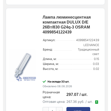
Лампа люминесцентная
компактная DULUX D/E
26Вт/830 G24q-3 OSRAM
4099854122439
Артикул:
4099854122439
LEDVANCE
Бренд:
Традиционный
свет
Длина, м:
0.15
Ширина, м:
0.03
Высота, м:
0.02
На складе 33 шт.
Обновлено 08.08.2026
Розничная
297.07 / шт.
цена:
Оптовая цена:
267.36 руб. / шт.
!