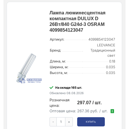
Лампа люминесцентная
компактная DULUX D
26Вт/840 G24d-3 OSRAM
4099854123047
Артикул:
4099854123047
LEDVANCE
Бренд:
Традиционный
свет
Длина, м:
0.18
Ширина, м:
0.035
Высота, м:
0.035
На складе 165 шт.
Обновлено 08.08.2026
Розничная
297.07 / шт.
цена:
Оптовая цена:
267.36 руб. / шт.
!
-
+
КУПИТЬ