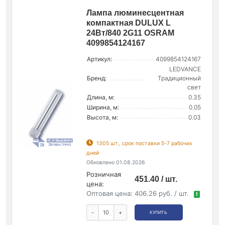
Лампа люминесцентная
компактная DULUX L
24Вт/840 2G11 OSRAM
4099854124167
Артикул:
4099854124167
LEDVANCE
Бренд:
Традиционный
свет
Длина, м:
0.35
Ширина, м:
0.05
Высота, м:
0.03
1305 шт., срок поставки 5-7 рабочих
дней
Обновлено 01.08.2026
Розничная
451.40 / шт.
цена:
Оптовая цена:
406.26 руб. / шт.
!
-
+
КУПИТЬ