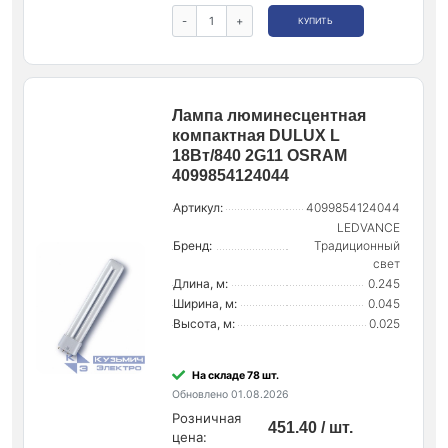
-
+
КУПИТЬ
Лампа люминесцентная
компактная DULUX L
18Вт/840 2G11 OSRAM
4099854124044
Артикул:
4099854124044
LEDVANCE
Бренд:
Традиционный
свет
Длина, м:
0.245
Ширина, м:
0.045
Высота, м:
0.025
На складе 78 шт.
Обновлено 01.08.2026
Розничная
451.40 / шт.
цена: