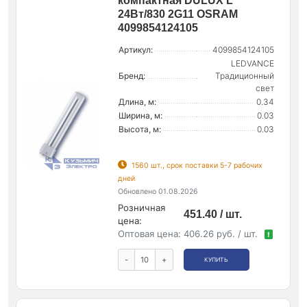
компактная DULUX L
24Вт/830 2G11 OSRAM
4099854124105
Артикул:
4099854124105
LEDVANCE
Бренд:
Традиционный
свет
Длина, м:
0.34
Ширина, м:
0.03
Высота, м:
0.03
1560 шт., срок поставки 5-7 рабочих
дней
Обновлено 01.08.2026
Розничная
451.40 / шт.
цена:
Оптовая цена:
406.26 руб. / шт.
!
-
+
КУПИТЬ