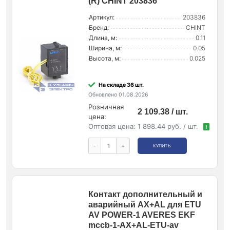
(R) CHINT 203836
Артикул:
203836
Бренд:
CHINT
Длина, м:
0.11
Ширина, м:
0.05
Высота, м:
0.025
На складе 36 шт.
Обновлено 01.08.2026
Розничная
2 109.38 / шт.
цена:
Оптовая цена:
1 898.44 руб. / шт.
!
-
+
КУПИТЬ
Контакт дополнительный и
аварийный AX+AL для ETU
AV POWER-1 AVERES EKF
mccb-1-AX+AL-ETU-av