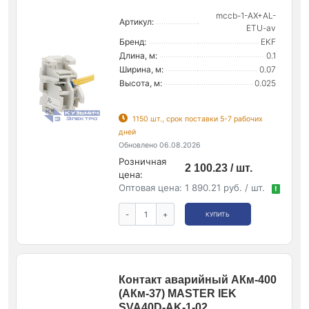
mccb-1-AX+AL-
Артикул:
ETU-av
Бренд:
EKF
Длина, м:
0.1
Ширина, м:
0.07
Высота, м:
0.025
1150 шт., срок поставки 5-7 рабочих
дней
Обновлено 06.08.2026
Розничная
2 100.23 / шт.
цена:
Оптовая цена:
1 890.21 руб. / шт.
!
-
+
КУПИТЬ
Контакт аварийный АКм-400
(АКм-37) MASTER IEK
SVA40D-AK-1-02