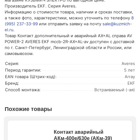
магазине КУЗЬМИЧ ЭЛЕКТРО по выгодной цене.
Производитель EKF. Серия Averes.
Информацию о стоимости товара, наличии и сроках поставки,
а также фото, характеристики, можно уточнить по телефону
8
(995) 237-33-99
или отправить заявку на почту
sale@kuzmich-
el.ru
.
Товар Контакт дополнительный и аварийный AX+AL справа AV
POWER-2 AVERES EKF mccb-2R-AX+AL-av доступен с доставкой
по г. Санкт-Петербург, Ленинградской области и России, или
самовывозом.
Серия:
Averes
Период гарантии:
5 лет
EAN товара (Штрих-код):
Array
Бренд:
EKF
Способ монтажа:
Встраиваемый (-ая)
Похожие товары
Контакт аварийный
АКм-400е/630е (АКм-39)