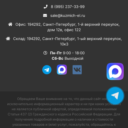
8 (995) 237-33-99
sale@kuzmich-el.ru
Офис
:
194292
,
Санкт-Петербург
,
1-й верхний переулок,
дом 12в, офис 122
Склад
:
194292
,
Санкт-Петербург
,
1-ый верхний переулок,
10к3
Пн-Пт
9:00 - 18:00
Сб-Вс
Выходной
Обращаем Ваше внимание на то, что данный сайт носит
исключительно информационный характер и ни при каких условиях
не является публичной офертой, определяемой положениями
Статьи 437 (2) Гражданского кодекса Российской Федерации. Для
получения подробной информации о наличии и стоимости
указанных товаров и (или) услуг, пожалуйста, обращайтесь к