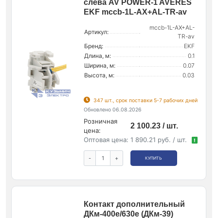
слева AV POWER-1 AVERES
EKF mccb-1L-AX+AL-TR-av
mccb-1L-AX+AL-
Артикул:
TR-av
Бренд:
EKF
Длина, м:
0.1
Ширина, м:
0.07
Высота, м:
0.03
347 шт., срок поставки 5-7 рабочих дней
Обновлено 06.08.2026
Розничная
2 100.23 / шт.
цена:
Оптовая цена:
1 890.21 руб. / шт.
!
-
+
КУПИТЬ
Контакт дополнительный
ДКм-400е/630е (ДКм-39)