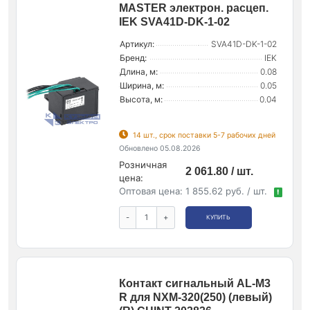
MASTER электрон. расцеп.
IEK SVA41D-DK-1-02
Артикул:
SVA41D-DK-1-02
Бренд:
IEK
Длина, м:
0.08
Ширина, м:
0.05
Высота, м:
0.04
14 шт., срок поставки 5-7 рабочих дней
Обновлено 05.08.2026
Розничная
2 061.80 / шт.
цена:
Оптовая цена:
1 855.62 руб. / шт.
!
-
+
КУПИТЬ
Контакт сигнальный AL-M3
R для NXM-320(250) (левый)