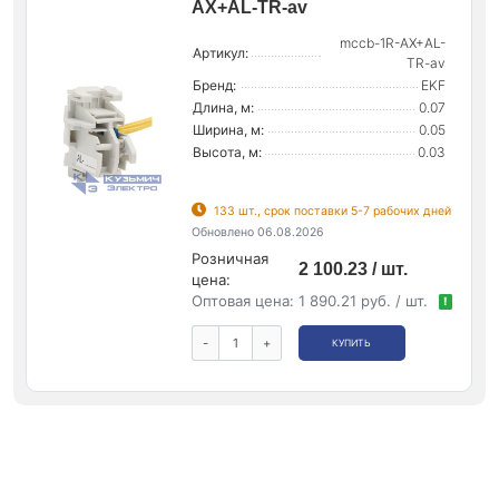
AX+AL-TR-av
mccb-1R-AX+AL-
Артикул:
TR-av
Бренд:
EKF
Длина, м:
0.07
Ширина, м:
0.05
Высота, м:
0.03
133 шт., срок поставки 5-7 рабочих дней
Обновлено 06.08.2026
Розничная
2 100.23 / шт.
цена:
Оптовая цена:
1 890.21 руб. / шт.
!
-
+
КУПИТЬ