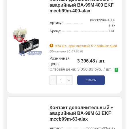
аварийный ВА-99М 400 EKF
mccb99m-400-alax
mccb99m-400-
Артикул:
alax
Бренд:
EKF
624 шт., срок поставки 5-7 рабочих дней
Обновлено 30.07.2026
Розничная
3 396.48 / шт.
цена:
Оптовая цена:
3 056.83 руб. / шт.
!
-
+
КУПИТЬ
Контакт дополнительный +
аварийный ВА-99М 63 EKF
mccb99m-63-alax
Артикул:
mccb99m-63-alax