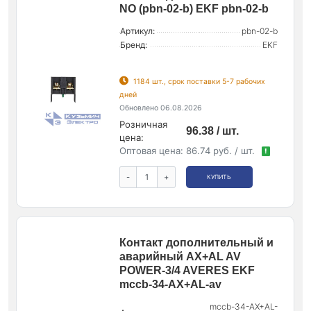
NO (pbn-02-b) EKF pbn-02-b
Артикул:
pbn-02-b
Бренд:
EKF
1184 шт., срок поставки 5-7 рабочих
дней
Обновлено 06.08.2026
Розничная
96.38 / шт.
цена:
Оптовая цена:
86.74 руб. / шт.
!
-
+
КУПИТЬ
Контакт дополнительный и
аварийный AX+AL AV
POWER-3/4 AVERES EKF
mccb-34-AX+AL-av
mccb-34-AX+AL-