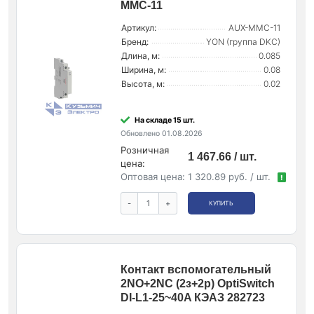
MMC-11
Артикул:
AUX-MMC-11
Бренд:
YON (группа DKC)
Длина, м:
0.085
Ширина, м:
0.08
Высота, м:
0.02
На складе 15 шт.
Обновлено 01.08.2026
Розничная
1 467.66 / шт.
цена:
Оптовая цена:
1 320.89 руб. / шт.
!
-
+
КУПИТЬ
Контакт вспомогательный
2NO+2NC (2з+2р) OptiSwitch
DI-L1-25~40A КЭАЗ 282723