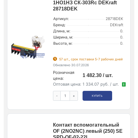
1НО1НЗ СК-303Rc DEKraft
28718DEK
Артикул:
28718DEK
Бренд:
DEKraft
Длина, м:
0.
Ширина, м:
0.
Высота, м:
0.
57 шт., срок поставки 5-7 рабочих дней
Обновлено 30.07.2026
Розничная
1 482.30 / шт.
цена:
Оптовая цена:
1 334.07 руб. / шт.
!
-
+
КУПИТЬ
Контакт вспомогательный
OF (2NO2NC) левый (250) SE
SPD-OF-02-22L