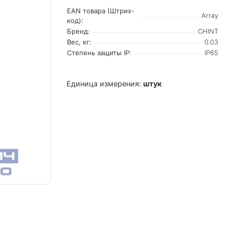
EAN товара (Штрих-
Array
код):
Бренд:
CHINT
Вес, кг:
0.03
Степень защиты IP:
IP65
Единица измерения:
штук