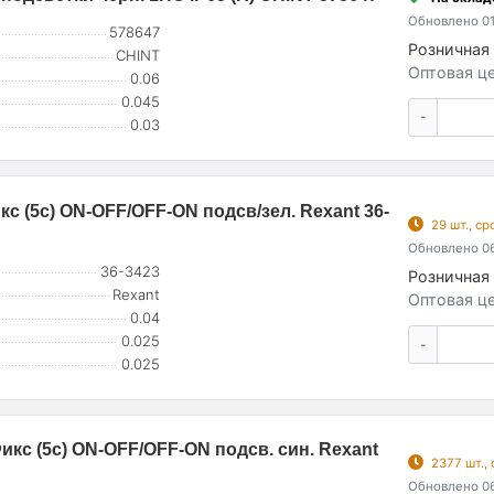
Обновлено 01
578647
Розничная 
CHINT
Оптовая це
0.06
0.045
-
0.03
с (5с) ON-OFF/OFF-ON подсв/зел. Rexant 36-
29 шт., с
Обновлено 06
36-3423
Розничная 
Rexant
Оптовая це
0.04
0.025
-
0.025
кс (5с) ON-OFF/OFF-ON подсв. син. Rexant
2377 шт.,
Обновлено 06