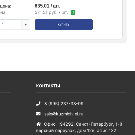
цена:
635.01 / шт.
на:
571.51 руб. / шт.
!
+
КУПИТЬ
КОНТАКТЫ
8 (995) 237-33-99
sale@kuzmich-el.ru
Офис
:
194292
,
Санкт-Петербург
,
1-й
верхний переулок, дом 12в, офис 122