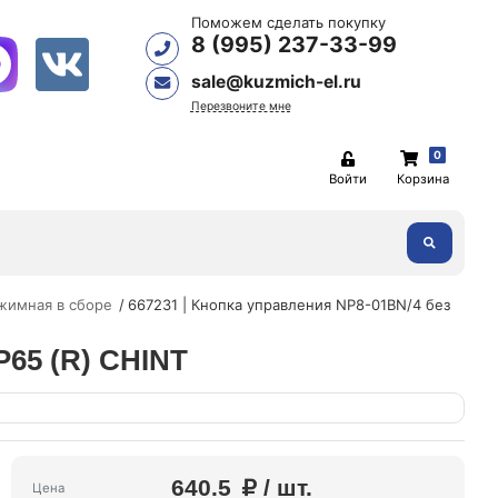
Поможем сделать покупку
8 (995) 237-33-99
sale@kuzmich-el.ru
Перезвоните мне
0
Войти
Корзина
жимная в сборе
667231 | Кнопка управления NP8-01BN/4 без
P65 (R) CHINT
640.5
/ шт.
Цена