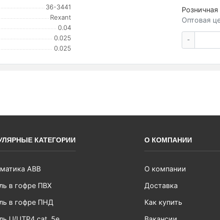
36-3441
Розничная 
Rexant
Оптовая це
0.04
0.025
-
0.025
УЛЯРНЫЕ КАТЕГОРИИ
О КОМПАНИИ
матика ABB
О компании
ль в гофре ПВХ
Доставка
ль в гофре ПНД
Как купить
ль U/UTP4 cat. 5e
Вакансии