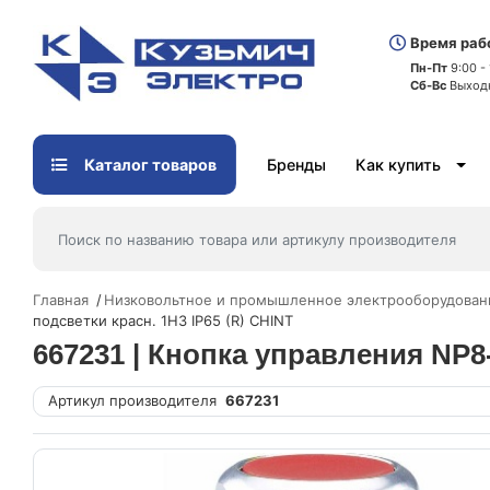
Время раб
Пн-Пт
9:00 -
Сб-Вс
Выход
Каталог товаров
Бренды
Как купить
Главная
Низковольтное и промышленное электрооборудован
подсветки красн. 1НЗ IP65 (R) CHINT
667231 | Кнопка управления NP8-
Артикул производителя
667231