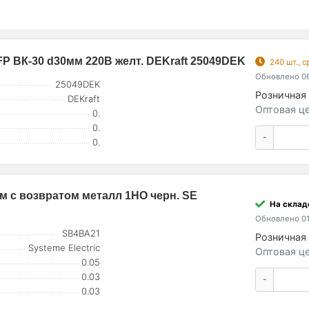
 ВК-30 d30мм 220В желт. DEKraft 25049DEK
240 шт., 
Обновлено 06
25049DEK
Розничная 
DEKraft
Оптовая це
0.
0.
-
0.
м с возвратом металл 1НО черн. SE
На складе
Обновлено 01
SB4BA21
Розничная 
Systeme Electric
Оптовая це
0.05
0.03
-
0.03