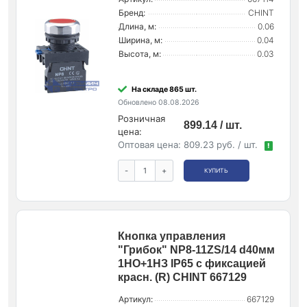
Бренд:
CHINT
Длина, м:
0.06
Ширина, м:
0.04
Высота, м:
0.03
На складе 865 шт.
Обновлено 08.08.2026
Розничная
899.14 / шт.
цена:
Оптовая цена:
809.23 руб. / шт.
!
-
+
КУПИТЬ
Кнопка управления
"Грибок" NP8-11ZS/14 d40мм
1НО+1НЗ IP65 с фиксацией
красн. (R) CHINT 667129
Артикул:
667129