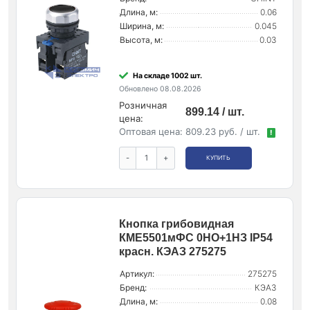
Длина, м:
0.06
Ширина, м:
0.045
Высота, м:
0.03
На складе 1002 шт.
Обновлено 08.08.2026
Розничная
899.14 / шт.
цена:
Оптовая цена:
809.23 руб. / шт.
!
-
+
КУПИТЬ
Кнопка грибовидная
КМЕ5501мФС 0НО+1НЗ IP54
красн. КЭАЗ 275275
Артикул:
275275
Бренд:
КЭАЗ
Длина, м:
0.08