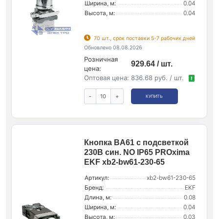
Ширина, м:
0.04
Высота, м:
0.04
70 шт., срок поставки 5-7 рабочих дней
Обновлено 08.08.2026
Розничная
929.64 / шт.
цена:
Оптовая цена:
836.68 руб. / шт.
!
-
+
КУПИТЬ
Кнопка BA61 с подсветкой
230В син. NO IP65 PROxima
EKF xb2-bw61-230-65
Артикул:
xb2-bw61-230-65
Бренд:
EKF
Длина, м:
0.08
Ширина, м:
0.04
Высота, м:
0.03