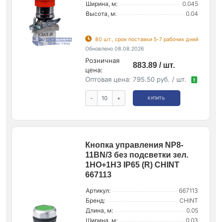
Ширина, м:
0.045
Высота, м:
0.04
80 шт., срок поставки 5-7 рабочих дней
Обновлено 08.08.2026
Розничная
883.89 / шт.
цена:
Оптовая цена:
795.50 руб. / шт.
!
-
+
КУПИТЬ
Кнопка управления NP8-
11BN/3 без подсветки зел.
1НО+1НЗ IP65 (R) CHINT
667113
Артикул:
667113
Бренд:
CHINT
Длина, м:
0.05
Ширина, м:
0.03