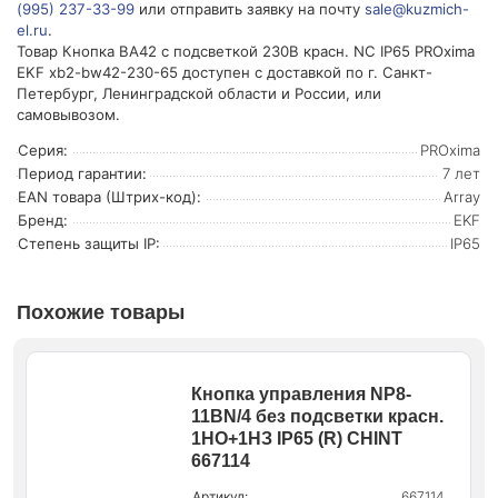
(995) 237-33-99
или отправить заявку на почту
sale@kuzmich-
el.ru
.
Товар Кнопка BA42 с подсветкой 230В красн. NC IP65 PROxima
EKF xb2-bw42-230-65 доступен с доставкой по г. Санкт-
Петербург, Ленинградской области и России, или
самовывозом.
Серия:
PROxima
Период гарантии:
7 лет
EAN товара (Штрих-код):
Array
Бренд:
EKF
Степень защиты IP:
IP65
Похожие товары
Кнопка управления NP8-
11BN/4 без подсветки красн.
1НО+1НЗ IP65 (R) CHINT
667114
Артикул:
667114