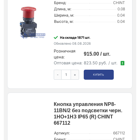
Бренд:
CHINT
Длина, м:
0.08
Ширина, м:
0.04
Высота, м:
0.04
На складе 1871 шт.
Обновлено 08.08.2026
Розничная
915.00 / шт.
цена:
Оптовая цена:
823.50 руб. / шт.
!
-
+
КУПИТЬ
Кнопка управления NP8-
11BN/2 без подсветки черн.
1НО+1НЗ IP65 (R) CHINT
667112
Артикул:
667112
Бренд:
CHINT