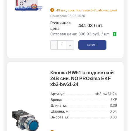
49 шт., срок поставки 5-7 рабочих дней
Обновлено 08.08.2026
Розничная
441.03 / шт.
цена:
Оптовая цена:
396.93 руб. / шт.
!
-
+
КУПИТЬ
Кнопка BW61 с подсветкой
24В син. NO PROxima EKF
xb2-bw61-24
Артикул:
xb2-bw61-24
Бренд:
EKF
Длина, м:
0.09
Ширина, м:
0.04
Высота, м:
0.03