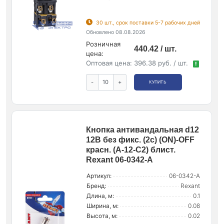
30 шт., срок поставки 5-7 рабочих дней
Обновлено 08.08.2026
Розничная
440.42 / шт.
цена:
Оптовая цена:
396.38 руб. / шт.
!
-
+
КУПИТЬ
Кнопка антивандальная d12
12В без фикс. (2с) (ON)-OFF
красн. (A-12-C2) блист.
Rexant 06-0342-A
Артикул:
06-0342-A
Бренд:
Rexant
Длина, м:
0.1
Ширина, м:
0.08
Высота, м:
0.02