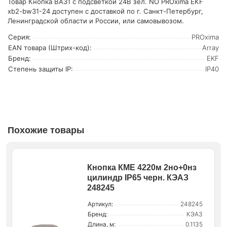
Товар Кнопка BA31 с подсветкой 24В зел. NO PROxima EKF
xb2-bw31-24 доступен с доставкой по г. Санкт-Петербург,
Ленинградской области и России, или самовывозом.
Серия:
PROxima
EAN товара (Штрих-код):
Array
Бренд:
EKF
Степень защиты IP:
IP40
Похожие товары
Кнопка КМЕ 4220м 2но+0нз
цилиндр IP65 черн. КЭАЗ
248245
Артикул:
248245
Бренд:
КЭАЗ
Длина, м:
0.1135