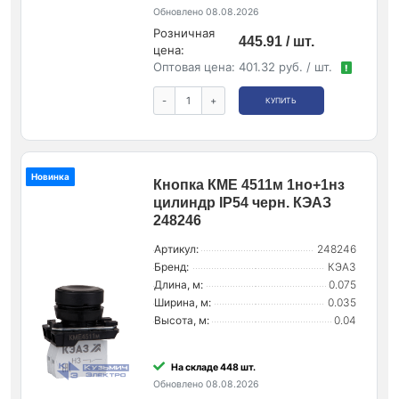
Обновлено 08.08.2026
Розничная
445.91 / шт.
цена:
Оптовая цена:
401.32 руб. / шт.
!
-
+
КУПИТЬ
Новинка
Кнопка КМЕ 4511м 1но+1нз
цилиндр IP54 черн. КЭАЗ
248246
Артикул:
248246
Бренд:
КЭАЗ
Длина, м:
0.075
Ширина, м:
0.035
Высота, м:
0.04
На складе 448 шт.
Обновлено 08.08.2026