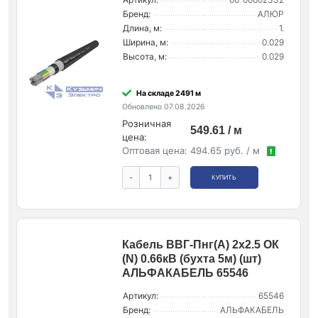
Бренд:
АЛЮР
Длина, м:
1.
Ширина, м:
0.029
Высота, м:
0.029
На складе 2491 м
Обновлено 07.08.2026
Розничная
549.61 / м
цена:
Оптовая цена:
494.65 руб. / м
!
-
+
КУПИТЬ
Кабель ВВГ-Пнг(А) 2х2.5 ОК
(N) 0.66кВ (бухта 5м) (шт)
АЛЬФАКАБЕЛЬ 65546
Артикул:
65546
Бренд:
АЛЬФАКАБЕЛЬ