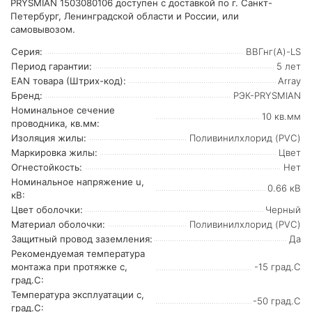
PRYSMIAN 1503080106 доступен с доставкой по г. Санкт-
Петербург, Ленинградской области и России, или
самовывозом.
Серия:
ВВГнг(А)-LS
Период гарантии:
5 лет
EAN товара (Штрих-код):
Array
Бренд:
РЭК-PRYSMIAN
Номинальное сечение
10 кв.мм
проводника, кв.мм:
Изоляция жилы:
Поливинилхлорид (PVC)
Маркировка жилы:
Цвет
Огнестойкость:
Нет
Номинальное напряжение u,
0.66 кВ
кВ:
Цвет оболочки:
Черный
Материал оболочки:
Поливинилхлорид (PVC)
Защитный провод заземления:
Да
Рекомендуемая температура
монтажа при протяжке с,
-15 град.C
град.C:
Температура эксплуатации с,
-50 град.C
град.C: