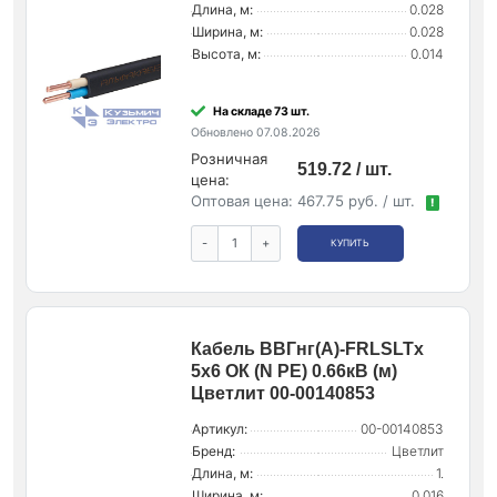
Длина, м:
0.028
Ширина, м:
0.028
Высота, м:
0.014
На складе 73 шт.
Обновлено 07.08.2026
Розничная
519.72 / шт.
цена:
Оптовая цена:
467.75 руб. / шт.
!
-
+
КУПИТЬ
Кабель ВВГнг(А)-FRLSLTx
5х6 ОК (N PE) 0.66кВ (м)
Цветлит 00-00140853
Артикул:
00-00140853
Бренд:
Цветлит
Длина, м:
1.
Ширина, м:
0.016