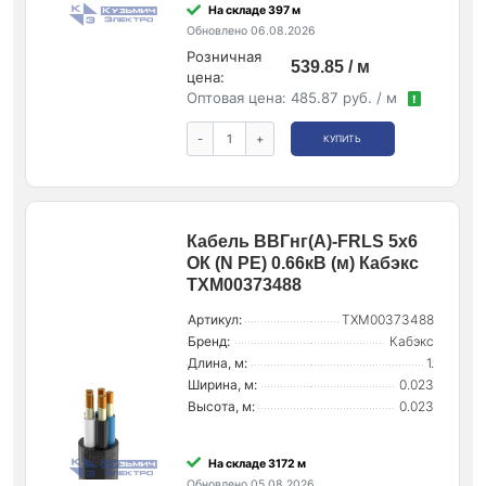
На складе 397 м
Обновлено 06.08.2026
Розничная
539.85 / м
цена:
Оптовая цена:
485.87 руб. / м
!
-
+
КУПИТЬ
Кабель ВВГнг(А)-FRLS 5х6
ОК (N PE) 0.66кВ (м) Кабэкс
ТХМ00373488
Артикул:
ТХМ00373488
Бренд:
Кабэкс
Длина, м:
1.
Ширина, м:
0.023
Высота, м:
0.023
На складе 3172 м
Обновлено 05.08.2026