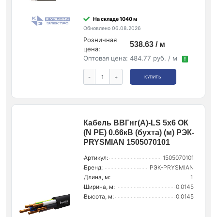
На складе 1040 м
Обновлено 06.08.2026
Розничная
538.63 / м
цена:
Оптовая цена:
484.77 руб. / м
!
-
+
КУПИТЬ
Кабель ВВГнг(А)-LS 5х6 ОК
(N PE) 0.66кВ (бухта) (м) РЭК-
PRYSMIAN 1505070101
Артикул:
1505070101
Бренд:
РЭК-PRYSMIAN
Длина, м:
1.
Ширина, м:
0.0145
Высота, м:
0.0145