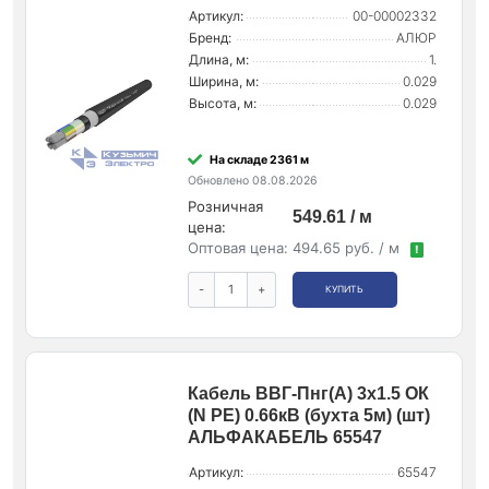
Артикул:
00-00002332
Бренд:
АЛЮР
Длина, м:
1.
Ширина, м:
0.029
Высота, м:
0.029
На складе 2361 м
Обновлено 08.08.2026
Розничная
549.61 / м
цена:
Оптовая цена:
494.65 руб. / м
!
-
+
КУПИТЬ
Кабель ВВГ-Пнг(А) 3х1.5 ОК
(N PE) 0.66кВ (бухта 5м) (шт)
АЛЬФАКАБЕЛЬ 65547
Артикул:
65547