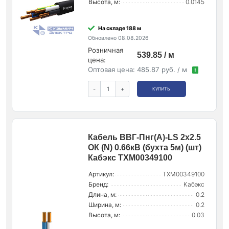
Высота, м:
0.0145
На складе 188 м
Обновлено 08.08.2026
Розничная
539.85 / м
цена:
Оптовая цена:
485.87 руб. / м
!
-
+
КУПИТЬ
Кабель ВВГ-Пнг(А)-LS 2х2.5
ОК (N) 0.66кВ (бухта 5м) (шт)
Кабэкс ТХМ00349100
Артикул:
ТХМ00349100
Бренд:
Кабэкс
Длина, м:
0.2
Ширина, м:
0.2
Высота, м:
0.03