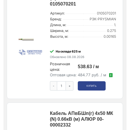
0105070201
Артикул:
0105070201
Бренд:
РЭК-PRYSMIAN
Длина, м:
1.
Ширина, м:
0.275
Высота, м:
0.00165
На складе 625 м
Обновлено 08.08.2026
Розничная
538.63 / м
цена:
Оптовая цена:
484.77 руб. / м
!
-
+
КУПИТЬ
Кабель АПвБШп(г) 4х50 МК
(N) 0.66кВ (м) АЛЮР 00-
00002332