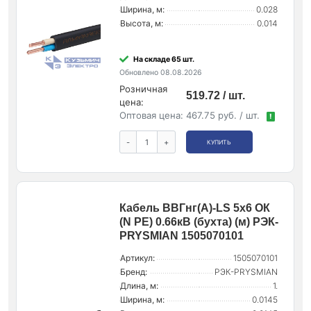
Ширина, м:
0.028
Высота, м:
0.014
На складе 65 шт.
Обновлено 08.08.2026
Розничная
519.72 / шт.
цена:
Оптовая цена:
467.75 руб. / шт.
!
-
+
КУПИТЬ
Кабель ВВГнг(А)-LS 5х6 ОК
(N PE) 0.66кВ (бухта) (м) РЭК-
PRYSMIAN 1505070101
Артикул:
1505070101
Бренд:
РЭК-PRYSMIAN
Длина, м:
1.
Ширина, м:
0.0145