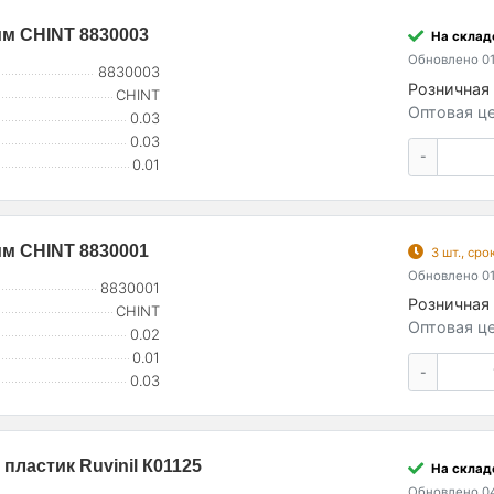
мм CHINT 8830003
На склад
Обновлено 01
8830003
Розничная 
CHINT
Оптовая це
0.03
0.03
-
0.01
мм CHINT 8830001
3 шт., ср
Обновлено 01
8830001
Розничная 
CHINT
Оптовая це
0.02
0.01
-
0.03
пластик Ruvinil К01125
На склад
Обновлено 04