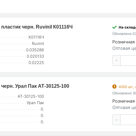
пластик черн. Ruvinil К01116Ч
На склад
Обновлено 03
К01116Ч
Розничная 
Ruvinil
Оптовая це
0.035286
0.020133
-
0.02225
 черн. Урал Пак АТ-30125-100
4300 шт.,
Обновлено 30
АТ-30125-100
Розничная 
Урал Пак
Оптовая це
0.
0.
-
0.