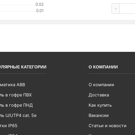
0.02
-
0.01
УЛЯРНЫЕ КАТЕГОРИИ
О КОМПАНИИ
матика ABB
О компании
ль в гофре ПВХ
Доставка
ль в гофре ПНД
Как купить
ль U/UTP4 cat. 5e
Вакансии
тки IP65
Статьи и новости