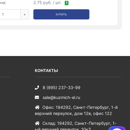
на:
2.75 руб. / шт.
!
+
КУПИТЬ
КОНТАКТЫ
8 (995) 237-33-99
sale@kuzmich-el.ru
Офис
:
194292
,
Санкт-Петербург
,
1-й
верхний переулок, дом 12в, офис 122
Склад
:
194292
,
Санкт-Петербург
,
1-
ый верхний переулок, 10к3