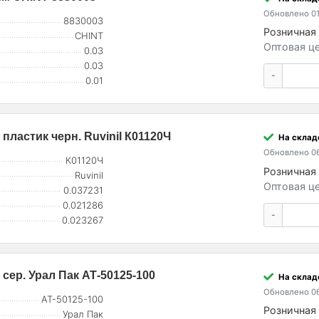
Обновлено 01
8830003
Розничная 
CHINT
Оптовая це
0.03
0.03
-
0.01
пластик черн. Ruvinil К01120Ч
На склад
Обновлено 06
К01120Ч
Розничная 
Ruvinil
Оптовая це
0.037231
0.021286
-
0.023267
сер. Урал Пак АТ-50125-100
На склад
Обновлено 06
АТ-50125-100
Розничная 
Урал Пак