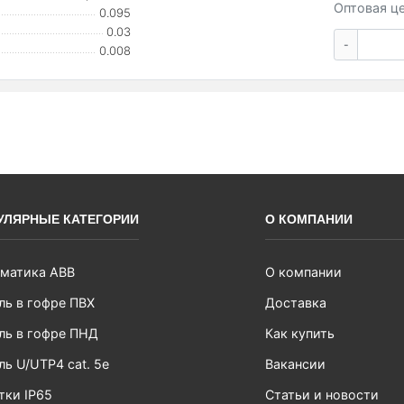
Оптовая це
0.095
0.03
-
0.008
УЛЯРНЫЕ КАТЕГОРИИ
О КОМПАНИИ
матика ABB
О компании
ль в гофре ПВХ
Доставка
ль в гофре ПНД
Как купить
ль U/UTP4 cat. 5e
Вакансии
тки IP65
Статьи и новости