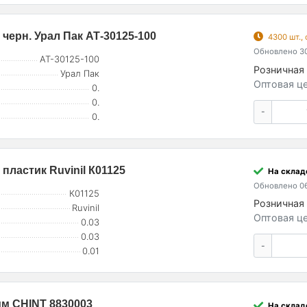
 черн. Урал Пак АТ-30125-100
4300 шт.,
Обновлено 30
АТ-30125-100
Розничная 
Урал Пак
Оптовая це
0.
0.
-
0.
пластик Ruvinil К01125
На склад
Обновлено 06
К01125
Розничная 
Ruvinil
Оптовая це
0.03
0.03
-
0.01
мм CHINT 8830003
На склад