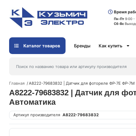
Время раб
Пн-Пт
9:00 -
Сб-Вс
Выход
Каталог товаров
Бренды
Как купить
Главная
A8222-79683832 | Датчик для фотореле ФР-7Е ФР-7М
A8222-79683832 | Датчик для ф
Автоматика
Артикул производителя
A8222-79683832