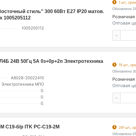
1 шт., ср
Обновлено 29
осточный стиль" 300 60Вт E27 IP20 матов.
Розничная 
ех 1005205112
Оптовая це
1005205112
-
4Б 24В 50Гц 5А 0з+0р+2п Электротехника
15 шт., с
Обновлено 30
A8028-20022410
Розничная 
Электротехника МПО
Оптовая це
0.
0.
-
0.
М C19-б/р ITK PC-C19-2M
291 шт., 
Обновлено 01