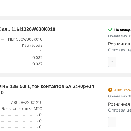
абель 11Ы1330W600K010
На склад
Обновлено 06
11Ы1330W600K010
Розничная 
Камкабель
Оптовая це
1.
0.037
-
0.037
4Б 12В 50Гц ток контактов 5А 2з+0р+0п
4 шт., ср
10
Обновлено 01
A8028-22001210
Розничная 
Электротехника МПО
Оптовая це
0.
0.
-
0.