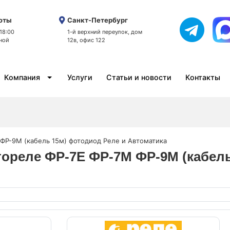
оты
Санкт-Петербург
 18:00
1-й верхний переулок, дом
ной
12в, офис 122
Компания
Услуги
Статьи и новости
Контакты
 ФР-9М (кабель 15м) фотодиод Реле и Автоматика
отореле ФР-7Е ФР-7М ФР-9М (кабел