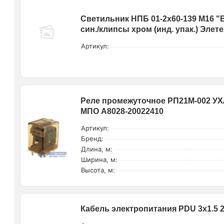
Светильник НПБ 01-2х60-139 М16 "В
син./клипсы хром (инд. упак.) Элет
Артикул:
Реле промежуточное РП21М-002 УХЛ
МПО A8028-20022410
Артикул:
Бренд:
Длина, м:
Ширина, м:
Высота, м:
Кабель электропитания PDU 3х1.5 2