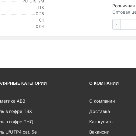
PC-C19-2M
Розничная 
ITK
Оптовая це
0.26
0.1
-
0.04
УЛЯРНЫЕ КАТЕГОРИИ
О КОМПАНИИ
матика ABB
О компании
ль в гофре ПВХ
Доставка
ль в гофре ПНД
Как купить
ль U/UTP4 cat. 5e
Вакансии