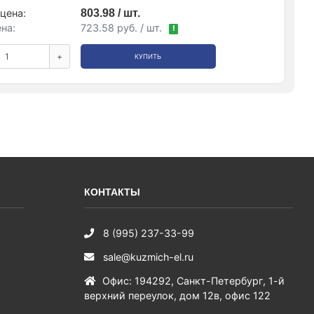
цена:
803.98 / шт.
на:
723.58 руб. / шт.
!
+
КУПИТЬ
КОНТАКТЫ
8 (995) 237-33-99
sale@kuzmich-el.ru
Офис
:
194292
,
Санкт-Петербург
,
1-й
верхний переулок, дом 12в, офис 122