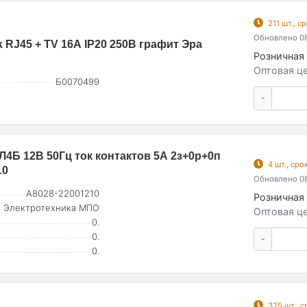
211 шт., 
Обновлено 08
 RJ45 + TV 16А IP20 250В графит Эра
Розничная 
Оптовая це
Б0070499
-
4Б 12В 50Гц ток контактов 5А 2з+0р+0п
4 шт., ср
10
Обновлено 08
A8028-22001210
Розничная 
Электротехника МПО
Оптовая це
0.
0.
-
0.
325 шт., 