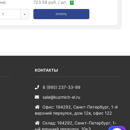
на:
723.58 руб. / шт.
!
+
КУПИТЬ
КОНТАКТЫ
8 (995) 237-33-99
sale@kuzmich-el.ru
Офис
:
194292
,
Санкт-Петербург
,
1-й
верхний переулок, дом 12в, офис 122
Склад
:
194292
,
Санкт-Петербург
,
1-
ый верхний переулок, 10к3