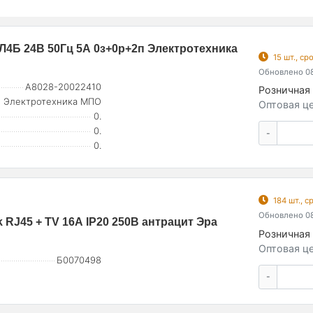
4Б 24В 50Гц 5А 0з+0р+2п Электротехника
15 шт., с
Обновлено 08
A8028-20022410
Розничная 
Электротехника МПО
Оптовая це
0.
0.
-
0.
184 шт., 
Обновлено 08
 RJ45 + TV 16А IP20 250В антрацит Эра
Розничная 
Оптовая це
Б0070498
-