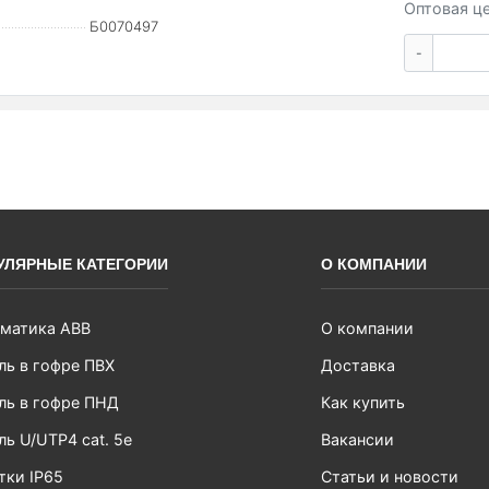
Оптовая це
Б0070497
-
УЛЯРНЫЕ КАТЕГОРИИ
О КОМПАНИИ
матика ABB
О компании
ль в гофре ПВХ
Доставка
ль в гофре ПНД
Как купить
ль U/UTP4 cat. 5e
Вакансии
тки IP65
Статьи и новости