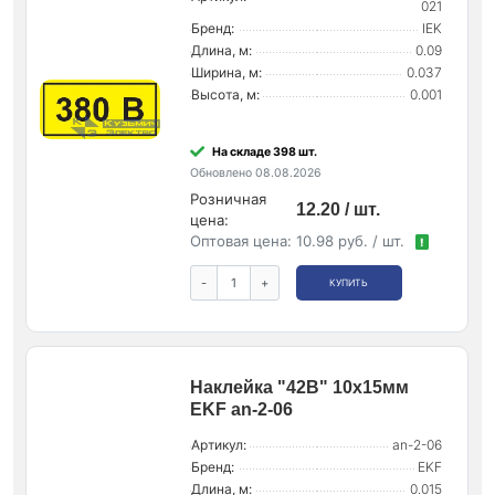
021
Бренд:
IEK
Длина, м:
0.09
Ширина, м:
0.037
Высота, м:
0.001
На складе 398 шт.
Обновлено 08.08.2026
Розничная
12.20 / шт.
цена:
Оптовая цена:
10.98 руб. / шт.
!
-
+
КУПИТЬ
Наклейка "42В" 10х15мм
EKF an-2-06
Артикул:
an-2-06
Бренд:
EKF
Длина, м:
0.015