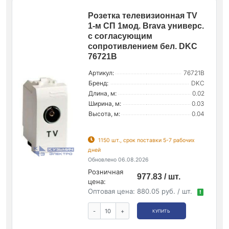
Розетка телевизионная TV
1-м СП 1мод. Brava универс.
с согласующим
сопротивлением бел. DKC
76721B
Артикул:
76721B
Бренд:
DKC
Длина, м:
0.02
Ширина, м:
0.03
Высота, м:
0.04
1150 шт., срок поставки 5-7 рабочих
дней
Обновлено 06.08.2026
Розничная
977.83 / шт.
цена:
Оптовая цена:
880.05 руб. / шт.
!
-
+
КУПИТЬ