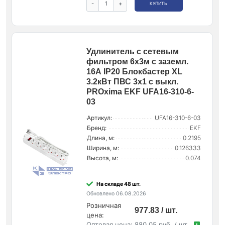
-
+
КУПИТЬ
Удлинитель с сетевым
фильтром 6х3м с заземл.
16А IP20 Блокбастер XL
3.2кВт ПВС 3х1 с выкл.
PROxima EKF UFA16-310-6-
03
Артикул:
UFA16-310-6-03
Бренд:
EKF
Длина, м:
0.2195
Ширина, м:
0.126333
Высота, м:
0.074
На складе 48 шт.
Обновлено 06.08.2026
Розничная
977.83 / шт.
цена:
Оптовая цена:
880.05 руб. / шт.
!