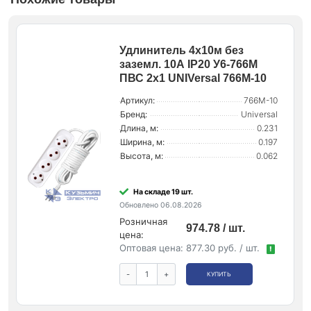
Удлинитель 4х10м без
заземл. 10А IP20 У6-766М
ПВС 2х1 UNIVersal 766М-10
Артикул:
766М-10
Бренд:
Universal
Длина, м:
0.231
Ширина, м:
0.197
Высота, м:
0.062
На складе 19 шт.
Обновлено 06.08.2026
Розничная
974.78 / шт.
цена:
Оптовая цена:
877.30 руб. / шт.
!
-
+
КУПИТЬ