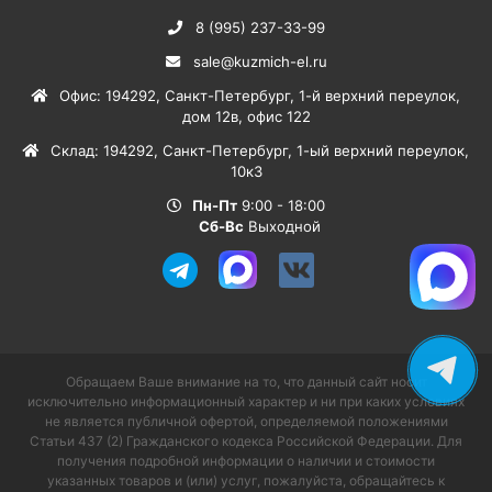
8 (995) 237-33-99
sale@kuzmich-el.ru
Офис
:
194292
,
Санкт-Петербург
,
1-й верхний переулок,
дом 12в, офис 122
Склад
:
194292
,
Санкт-Петербург
,
1-ый верхний переулок,
10к3
Пн-Пт
9:00 - 18:00
Сб-Вс
Выходной
Обращаем Ваше внимание на то, что данный сайт носит
исключительно информационный характер и ни при каких условиях
не является публичной офертой, определяемой положениями
Статьи 437 (2) Гражданского кодекса Российской Федерации. Для
получения подробной информации о наличии и стоимости
указанных товаров и (или) услуг, пожалуйста, обращайтесь к