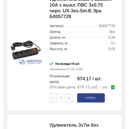
10А с выкл. ПВС 3х0.75
черн. UX-3es-5m-B Эра
Б0057729
Артикул:
Б0057729
Бренд:
Эра
Длина, м:
0.26
Ширина, м:
0.1
Высота, м:
0.05
На складе 15 шт.
Обновлено 01.08.2026
Розничная
974.17 / шт.
цена:
Оптовая цена:
876.75 руб. / шт.
!
-
+
КУПИТЬ
Удлинитель 3х7м без