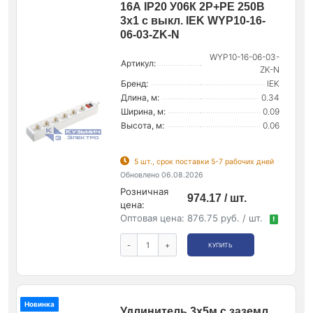
16А IP20 У06К 2P+PE 250В
3х1 с выкл. IEK WYP10-16-
06-03-ZK-N
WYP10-16-06-03-
Артикул:
ZK-N
Бренд:
IEK
Длина, м:
0.34
Ширина, м:
0.09
Высота, м:
0.06
5 шт., срок поставки 5-7 рабочих дней
Обновлено 06.08.2026
Розничная
974.17 / шт.
цена:
Оптовая цена:
876.75 руб. / шт.
!
-
+
КУПИТЬ
Новинка
Удлинитель 3х5м с заземл.