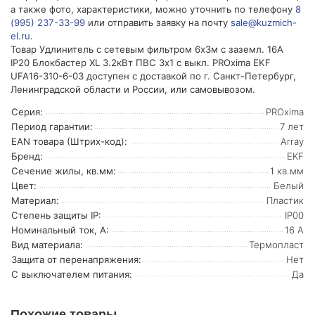
а также фото, характеристики, можно уточнить по телефону
8
(995) 237-33-99
или отправить заявку на почту
sale@kuzmich-
el.ru
.
Товар Удлинитель с сетевым фильтром 6х3м с заземл. 16А
IP20 Блокбастер XL 3.2кВт ПВС 3х1 с выкл. PROxima EKF
UFA16-310-6-03 доступен с доставкой по г. Санкт-Петербург,
Ленинградской области и России, или самовывозом.
Серия:
PROxima
Период гарантии:
7 лет
EAN товара (Штрих-код):
Array
Бренд:
EKF
Сечение жилы, кв.мм:
1 кв.мм
Цвет:
Белый
Материал:
Пластик
Степень защиты IP:
IP00
Номинальный ток, А:
16 А
Вид материала:
Термопласт
Защита от перенапряжения:
Нет
С выключателем питания:
Да
Похожие товары