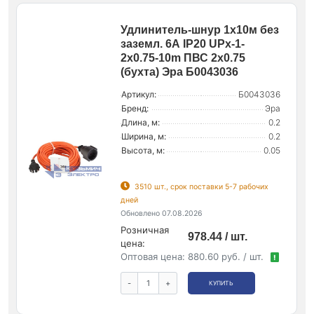
Удлинитель-шнур 1х10м без
заземл. 6А IP20 UPx-1-
2х0.75-10m ПВС 2х0.75
(бухта) Эра Б0043036
Артикул:
Б0043036
Бренд:
Эра
Длина, м:
0.2
Ширина, м:
0.2
Высота, м:
0.05
3510 шт., срок поставки 5-7 рабочих
дней
Обновлено 07.08.2026
Розничная
978.44 / шт.
цена:
Оптовая цена:
880.60 руб. / шт.
!
-
+
КУПИТЬ