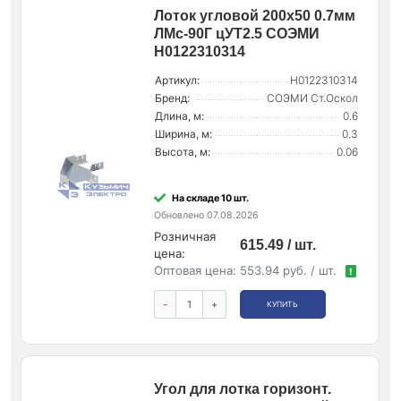
Лоток угловой 200х50 0.7мм
ЛМс-90Г цУТ2.5 СОЭМИ
Н0122310314
Артикул:
Н0122310314
Бренд:
СОЭМИ Ст.Оскол
Длина, м:
0.6
Ширина, м:
0.3
Высота, м:
0.06
На складе 10 шт.
Обновлено 07.08.2026
Розничная
615.49 / шт.
цена:
Оптовая цена:
553.94 руб. / шт.
!
-
+
КУПИТЬ
Угол для лотка горизонт.