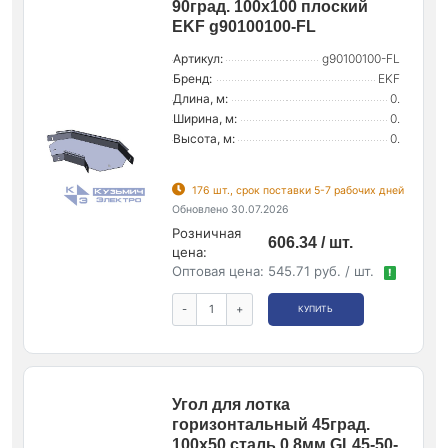
90град. 100х100 плоский
EKF g90100100-FL
Артикул:
g90100100-FL
Бренд:
EKF
Длина, м:
0.
Ширина, м:
0.
Высота, м:
0.
176 шт., срок поставки 5-7 рабочих дней
Обновлено 30.07.2026
Розничная
606.34 / шт.
цена:
Оптовая цена:
545.71 руб. / шт.
!
-
+
КУПИТЬ
Угол для лотка
горизонтальный 45град.
100х50 сталь 0.8мм GL45-50-