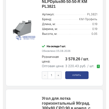
NLPDplus90-50-50-R КМ
PL3821
Артикул:
PL3821
Бренд:
КМ-Профиль
Длина, м:
0.19
Ширина, м:
0.19
Высота, м:
0.05
На складе 1 шт.
Обновлено 05.08.2026
Розничная
3 578.26 / шт.
цена:
Оптовая цена:
3 220.43 руб. / шт.
!
-
+
КУПИТЬ
Угол для лотка
горизонтальный 90град.
300х80 CPO 90 в компл. с