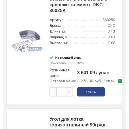
крепежн. элемент. DKC
36025K
Артикул:
36025K
Бренд:
DKC
Длина, м:
0.43
Ширина, м:
0.43
Высота, м:
0.08
На складе 5 упак.
Обновлено 06.08.2026
Розничная
3 641.09 / упак.
цена:
Оптовая цена:
3 276.98 руб. / упак.
!
-
+
КУПИТЬ
Угол для лотка
горизонтальный 90град.