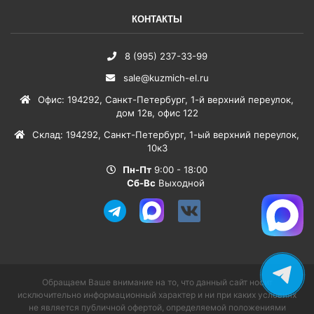
КОНТАКТЫ
8 (995) 237-33-99
sale@kuzmich-el.ru
Офис
:
194292
,
Санкт-Петербург
,
1-й верхний переулок,
дом 12в, офис 122
Склад
:
194292
,
Санкт-Петербург
,
1-ый верхний переулок,
10к3
Пн-Пт
9:00 - 18:00
Сб-Вс
Выходной
Обращаем Ваше внимание на то, что данный сайт носит
исключительно информационный характер и ни при каких условиях
не является публичной офертой, определяемой положениями