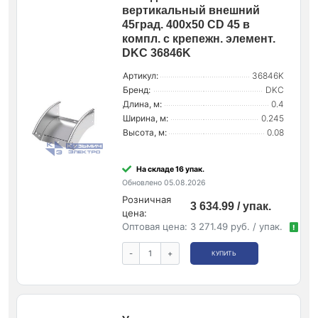
вертикальный внешний
45град. 400х50 CD 45 в
компл. с крепежн. элемент.
DKC 36846K
Артикул:
36846K
Бренд:
DKC
Длина, м:
0.4
Ширина, м:
0.245
Высота, м:
0.08
На складе 16 упак.
Обновлено 05.08.2026
Розничная
3 634.99 / упак.
цена:
Оптовая цена:
3 271.49 руб. / упак.
!
-
+
КУПИТЬ