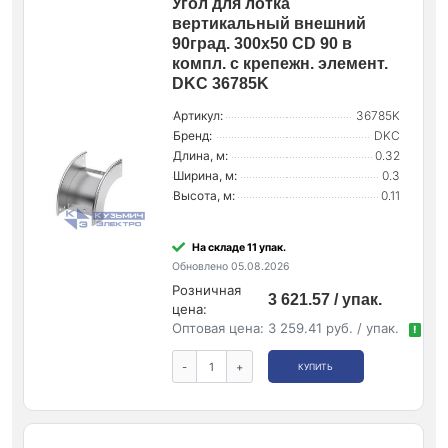
Угол для лотка
вертикальный внешний
90град. 300х50 CD 90 в
компл. с крепежн. элемент.
DKC 36785K
Артикул:
36785K
Бренд:
DKC
Длина, м:
0.32
Ширина, м:
0.3
Высота, м:
0.11
На складе 11 упак.
Обновлено 05.08.2026
Розничная
3 621.57 / упак.
цена:
Оптовая цена:
3 259.41 руб. / упак.
!
-
+
КУПИТЬ