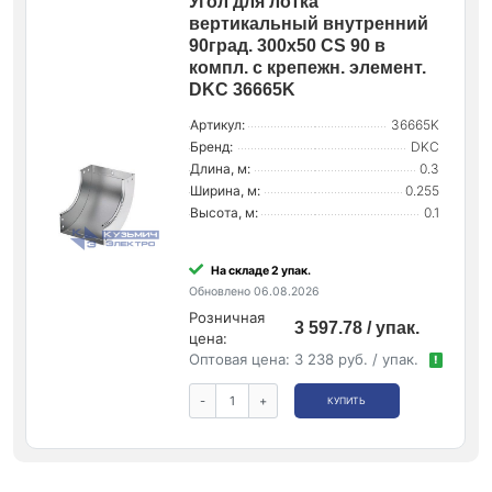
Угол для лотка
вертикальный внутренний
90град. 300х50 CS 90 в
компл. с крепежн. элемент.
DKC 36665K
Артикул:
36665K
Бренд:
DKC
Длина, м:
0.3
Ширина, м:
0.255
Высота, м:
0.1
На складе 2 упак.
Обновлено 06.08.2026
Розничная
3 597.78 / упак.
цена:
Оптовая цена:
3 238 руб. / упак.
!
-
+
КУПИТЬ