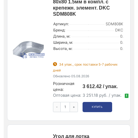
80х80 1.5мм в компл. с
крепежн. элемент. DKC
SDM808K
Артикул:
SDM808K
Бренд:
DKC
Длина, м:
0.
Ширина, м:
0.
Высота, м:
0.
34 упак., срок поставки 5-7 рабочих
дней
Обновлено 05.08.2026
Розничная
3 612.42 / упак.
цена:
Оптовая цена:
3 251.18 руб. / упак.
!
-
+
КУПИТЬ
Угол для лотка