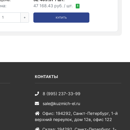
на:
47 168.43 руб. / шт.
!
+
КУПИТЬ
КОНТАКТЫ
8 (995) 237-33-99
sale@kuzmich-el.ru
Офис
:
194292
,
Санкт-Петербург
,
1-й
верхний переулок, дом 12в, офис 122
Склад
:
194292
,
Санкт-Петербург
,
1-