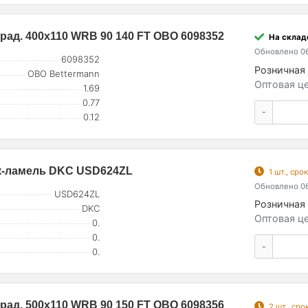
рад. 400х110 WRB 90 140 FT OBO 6098352
На складе
Обновлено 06
6098352
Розничная 
OBO Bettermann
Оптовая це
1.69
0.77
-
0.12
инк-ламель DKC USD624ZL
1 шт., ср
Обновлено 06
USD624ZL
Розничная 
DKC
Оптовая це
0.
0.
-
0.
рад. 500х110 WRB 90 150 FT OBO 6098356
2 шт., ср