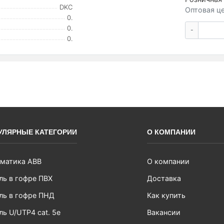
DKC
Оптовая це
0.
0.
-
0.
УЛЯРНЫЕ КАТЕГОРИИ
О КОМПАНИИ
матика ABB
О компании
ль в гофре ПВХ
Доставка
ль в гофре ПНД
Как купить
ль U/UTP4 cat. 5e
Вакансии