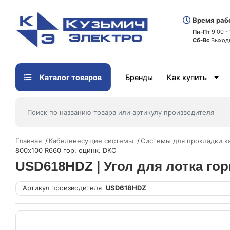
Время раб
Пн-Пт
9:00 -
Сб-Вс
Выход
Каталог товаров
Бренды
Как купить
Главная
Кабеленесущие системы
Системы для прокладки к
800х100 R660 гор. оцинк. DKC
USD618HDZ | Угол для лотка гор
Артикул производителя
USD618HDZ