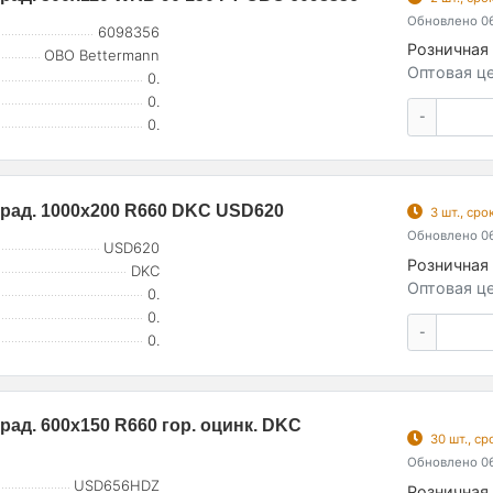
Обновлено 06
6098356
Розничная 
OBO Bettermann
Оптовая це
0.
0.
-
0.
град. 1000х200 R660 DKC USD620
3 шт., ср
Обновлено 06
USD620
Розничная 
DKC
Оптовая це
0.
0.
-
0.
рад. 600х150 R660 гор. оцинк. DKC
30 шт., с
Обновлено 06
USD656HDZ
Розничная 