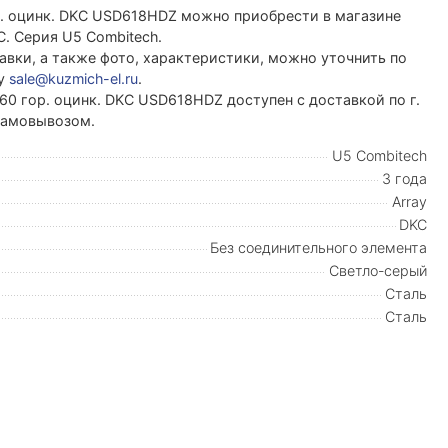
р. оцинк. DKC USD618HDZ можно приобрести в магазине
. Серия U5 Combitech.
вки, а также фото, характеристики, можно уточнить по
ту
sale@kuzmich-el.ru
.
60 гор. оцинк. DKC USD618HDZ доступен с доставкой по г.
 самовывозом.
U5 Combitech
3 года
Array
DKC
Без соединительного элемента
Светло-серый
Сталь
Сталь