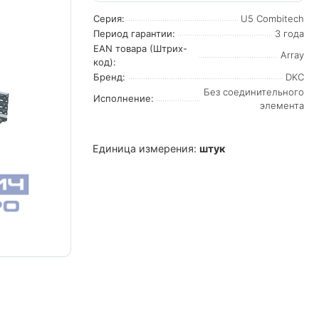
Серия:
U5 Combitech
Период гарантии:
3 года
EAN товара (Штрих-
Array
код):
Бренд:
DKC
Без соединительного
Исполнение:
элемента
Единица измерения:
штук