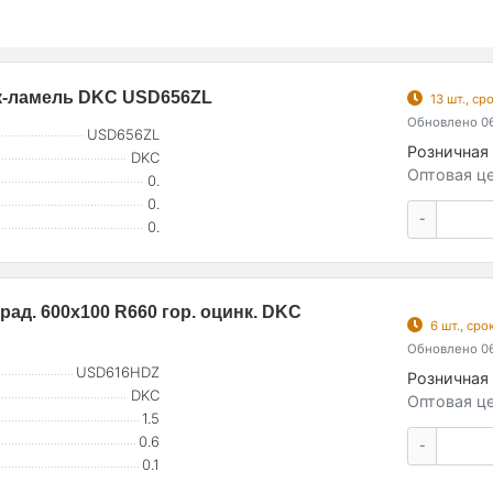
инк-ламель DKC USD656ZL
13 шт., с
Обновлено 06
USD656ZL
Розничная 
DKC
Оптовая це
0.
0.
-
0.
рад. 600х100 R660 гор. оцинк. DKC
6 шт., ср
Обновлено 06
USD616HDZ
Розничная 
DKC
Оптовая це
1.5
0.6
-
0.1