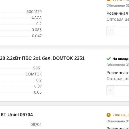
Обновлено 05
5000179
Розничная 
ФАZА
Оптовая це
0.2
0.085
-
0.047
P20 2.2кВт ПВС 2х1 бел. DOMTOK 2351
На склад
Обновлено 30
2351
Розничная 
DOMTOK
Оптовая це
0.2
0.07
-
0.05
6T Uniel 06704
7186 шт.,
Обновлено 05
06704
Розничная 