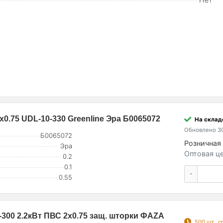
х0.75 UDL-10-330 Greenline Эра Б0065072
На складе
Обновлено 30
Б0065072
Розничная 
Эра
Оптовая це
0.2
0.1
-
0.55
-300 2.2кВт ПВС 2х0.75 защ. шторки ФАZА
500 шт., 