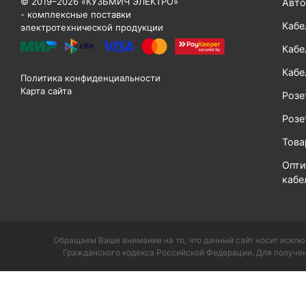
© 2019–2026 «КУЗЬМИЧ ЭЛЕКТРО»
Авто
- комплексные поставки
Кабе
электротехнической продукции
Кабе
Кабе
Политика конфиденциальности
Карта сайта
Розе
Розе
Тов
Опти
кабе
Обращаем Ваше внимание на то, что данный сайт носит исклю
Гражданского кодекса Российской Федерации. Для получен