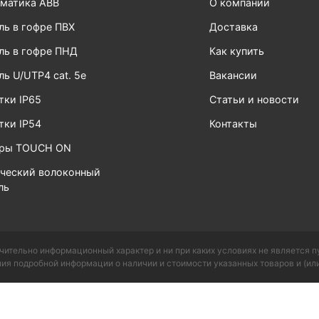
матика ABB
О компании
ль в гофре ПВХ
Доставка
ль в гофре ПНД
Как купить
ль U/UTP4 cat. 5e
Вакансии
тки IP65
Статьи и новости
тки IP54
Контакты
ары TOUCH ON
ческий волоконный
ль
чительно информационный характер и ни при каких условиях не является 
ия подробной информации о наличии и стоимости указанных товаров и (или