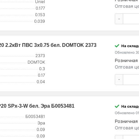
Uniel
Оптовая це
0.177
0.153
-
0.039
20 2.2кВт ПВС 3х0.75 бел. DOMTOK 2373
На склад
Обновлено 30
2373
Розничная 
DOMTOK
Оптовая це
0.3
0.17
-
0.04
P20 SPx-3-W бел. Эра Б0053481
На склад
Обновлено 01
Б0053481
Розничная 
Эра
Оптовая це
0.09
0.09