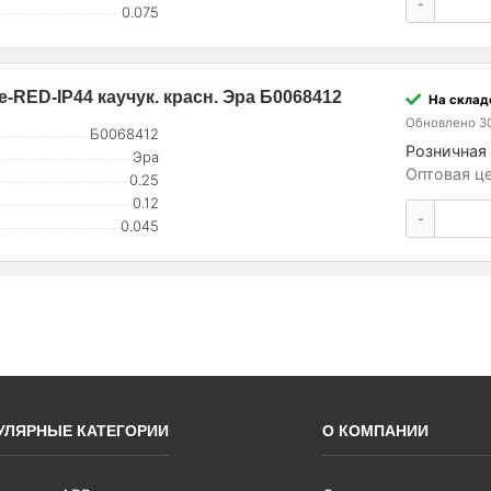
-
0.075
1e-RED-IP44 каучук. красн. Эра Б0068412
На склад
Обновлено 30
Б0068412
Розничная 
Эра
Оптовая це
0.25
0.12
-
0.045
УЛЯРНЫЕ КАТЕГОРИИ
О КОМПАНИИ