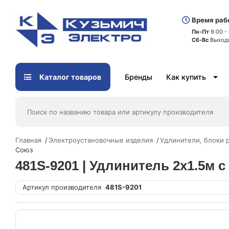
Время раб
Пн-Пт
9:00 -
Сб-Вс
Выход
Каталог товаров
Бренды
Как купить
Главная
Электроустановочные изделия
Удлинители, блоки 
Союз
481S-9201 | Удлинитель 2х1.5м с
Артикул производителя
481S-9201