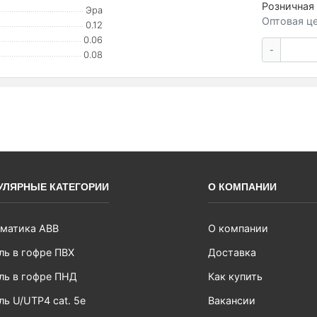
Розничная 
Эра
Оптовая це
0.12
0.06
-
0.08
УЛЯРНЫЕ КАТЕГОРИИ
О КОМПАНИИ
матика ABB
О компании
ль в гофре ПВХ
Доставка
ль в гофре ПНД
Как купить
ль U/UTP4 cat. 5e
Вакансии