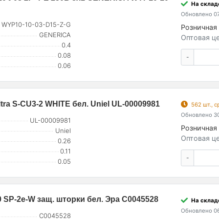
На складе
Обновлено 07
WYP10-10-03-D15-Z-G
Розничная 
GENERICA
Оптовая це
0.4
0.08
-
0.06
tra S-CU3-2 WHITE бел. Uniel UL-00009981
562 шт., 
Обновлено 30
UL-00009981
Розничная 
Uniel
Оптовая це
0.26
0.11
-
0.05
0 SP-2e-W защ. шторки бел. Эра C0045528
На складе
Обновлено 06
C0045528