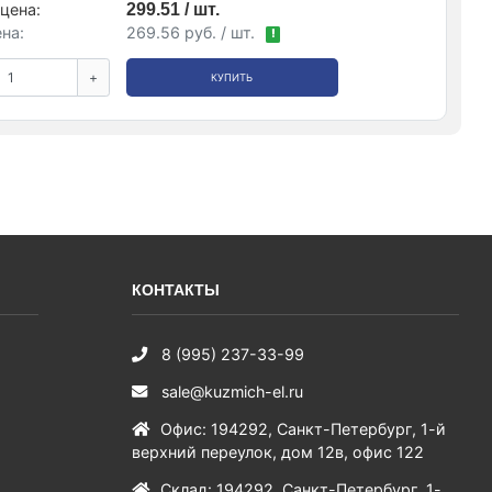
цена:
299.51 / шт.
на:
269.56 руб. / шт.
!
+
КУПИТЬ
КОНТАКТЫ
8 (995) 237-33-99
sale@kuzmich-el.ru
Офис
:
194292
,
Санкт-Петербург
,
1-й
верхний переулок, дом 12в, офис 122
Склад
:
194292
,
Санкт-Петербург
,
1-