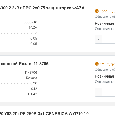
-300 2.2кВт ПВС 2х0.75 защ. шторки ФАZА
1000 шт.,
Обновлено 06
5000216
Розничная 
ФАZА
Оптовая це
0.3
0.05
-
0.05
 кнопкой Rexant 11-8706
92 шт., с
Обновлено 07
11-8706
Розничная 
Rexant
Оптовая це
0.26
0.12
-
0.042
P20 У03 2P+PE 250В 3х1 GENERICA WYP10-10-