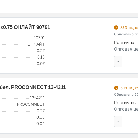
3x0.75 ОНЛАЙТ 90791
853 шт., 
Обновлено 30
90791
Розничная 
ОНЛАЙТ
Оптовая це
0.27
0.13
-
0.07
5 бел. PROCONNECT 13-4211
508 шт., 
Обновлено 30
13-4211
Розничная 
PROCONNECT
Оптовая це
0.27
0.08
-
0.04